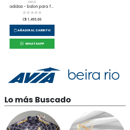
JD8032
adidas - balon para fútbol wc trn para hombre
C$ 1,495.00
AÑADIR AL CARRITO
WHATSAPP
Lo más Buscado