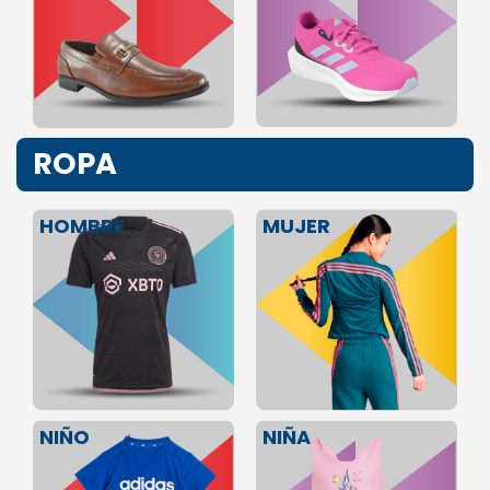
ROPA
HOMBRE
MUJER
NIÑA
NIÑO