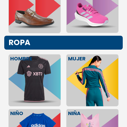
ROPA
HOMBRE
MUJER
NIÑA
NIÑO