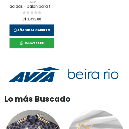
JD8032
adidas - balon para fútbol wc trn para hombre
C$ 1,495.00
AÑADIR AL CARRITO
WHATSAPP
Lo más Buscado