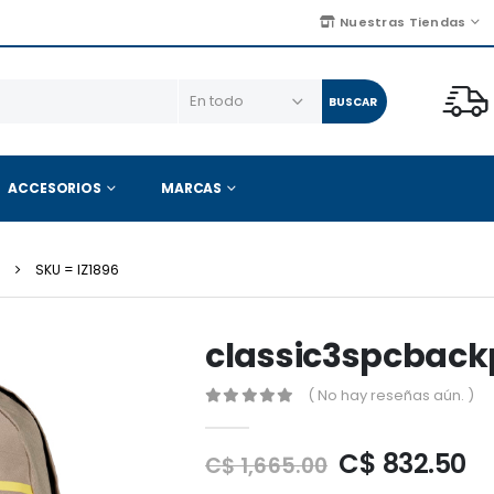
Nuestras Tiendas
BUSCAR
ACCESORIOS
MARCAS
S
SKU = IZ1896
classic3spcbac
( No hay reseñas aún. )
C$ 832.50
C$ 1,665.00