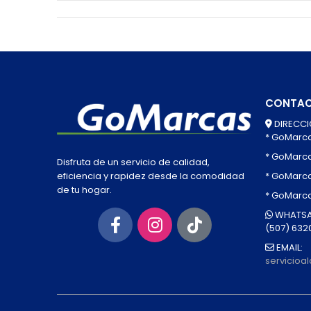
CONTA
DIRECCI
* GoMarc
* GoMarc
Disfruta de un servicio de calidad,
* GoMarca
eficiencia y rapidez desde la comodidad
de tu hogar.
* GoMarc
WHATSA
(507) 632
EMAIL:
servicio