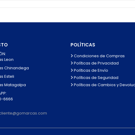
CTO
POLÍTICAS
ÓN:
Condiciones de Compras
as Leon
Políticas de Privacidad
as Chinandega
Políticas de Envío
s Esteli
Políticas de Seguridad
Políticas de Cambios y Devolu
as Matagalpa
PP:
0-6666
alcliente@gomarcas.com