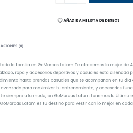
AÑADIR A MI LISTA DE DESEOS
SHARE:
ACIONES (0)
a toda la familia en GoMarcas Latam Te ofrecemos lo mejor de
 calzado, ropa y accesorios deportivos y casuales está diseñad
endimiento hasta prendas casuales que te acompañan en tu día a
a avanzada para maximizar tu entrenamiento, y accesorios fun
erte siempre a la moda, en GoMarcas Latam tenemos lo último en
! GoMarcas Latam es tu destino para vestir con lo mejor en cada