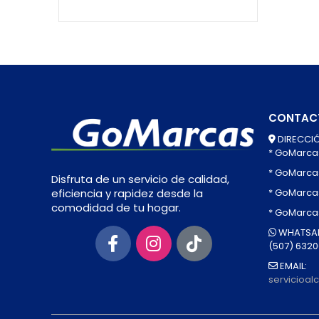
CONTAC
DIRECCIÓ
* GoMarca
* GoMarca
Disfruta de un servicio de calidad,
* GoMarcas
eficiencia y rapidez desde la
comodidad de tu hogar.
* GoMarca
WHATSAP
(507) 632
EMAIL:
servicioa