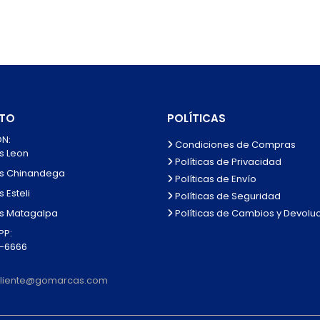
TO
POLÍTICAS
N:
Condiciones de Compras
s Leon
Políticas de Privacidad
s Chinandega
Políticas de Envío
 Esteli
Políticas de Seguridad
Políticas de Cambios y Devolu
s Matagalpa
P:
0-6666
lcliente@gomarcas.com