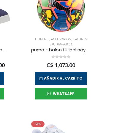
HOMBRE
,
ACCESORIOS
,
BALONES
SKU: 084268 01
puma - zapatilla urbana puma club ii ps para niño junior
puma - balon fútbol neymar jr copa graphic unisex
00
C$ 1,073.00
AÑADIR AL CARRITO
WHATSAPP
-50%