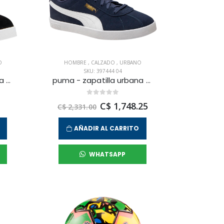
O
HOMBRE
,
CALZADO
,
URBANO
SKU: 397444 04
puma - zapatilla urbana club ii para hombre
puma - zapatilla urbana club ii para hombre
C$ 1,748.25
C$ 2,331.00
AÑADIR AL CARRITO
WHATSAPP