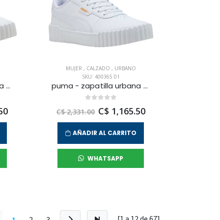
MUJER
,
CALZADO
,
URBANO
SKU: 400365 01
puma - zapatilla urbana carina 3.0 para mujer
puma - zapatilla urbana carina 3.0 para mujer
50
C$ 1,165.50
C$ 2,331.00
AÑADIR AL CARRITO
WHATSAPP
[1 a
12
de
67
]
1
2
3