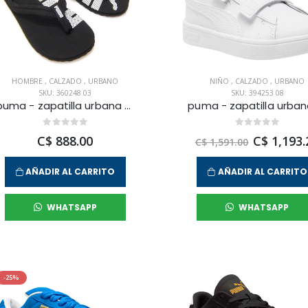
HOMBRE
,
CALZADO
,
URBANO
NIÑO
,
CALZADO
,
URBANO
SKU: 360248 03
SKU: 394253 08
puma - zapatilla urbana epic flip v2 para hombre
C$ 888.00
C$ 1,193.
C$ 1,591.00
AÑADIR AL CARRITO
AÑADIR AL CARRITO
WHATSAPP
WHATSAPP
-25%