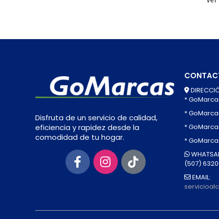
CONTAC
DIRECCIÓ
* GoMarca
* GoMarca
Disfruta de un servicio de calidad,
* GoMarcas
eficiencia y rapidez desde la
comodidad de tu hogar.
* GoMarca
WHATSAP
(507) 632
EMAIL:
servicioa