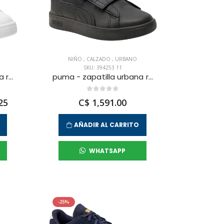
NIÑO
,
CALZADO
,
URBANO
SKU: 394253 11
puma - zapatilla urbana rickie classic v ps para niño junior
puma - zapatilla urbana rickie classic v ps para niño junior
25
C$ 1,591.00
AÑADIR AL CARRITO
WHATSAPP
-25%