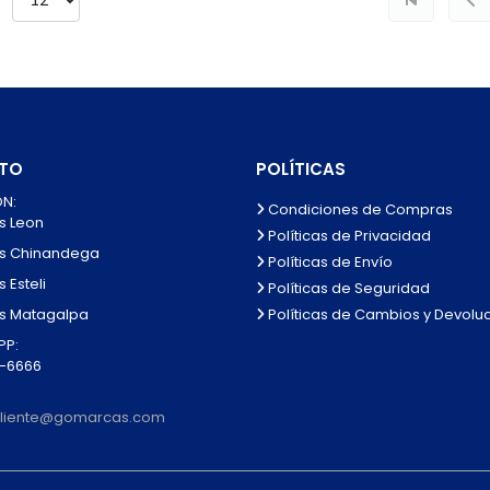
TO
POLÍTICAS
N:
Condiciones de Compras
s Leon
Políticas de Privacidad
s Chinandega
Políticas de Envío
 Esteli
Políticas de Seguridad
Políticas de Cambios y Devolu
s Matagalpa
P:
0-6666
lcliente@gomarcas.com