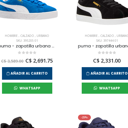
HOMBRE
,
CALZADO
,
URBANO
HOMBRE
,
CALZADO
,
URBAN
SKU: 395205 01
SKU: 397444 01
puma - zapatilla urbana suede xl para hombre
C$ 2,691.75
C$ 2,331.00
C$ 3,589.00
AÑADIR AL CARRITO
AÑADIR AL CARRITO
WHATSAPP
WHATSAPP
-25%