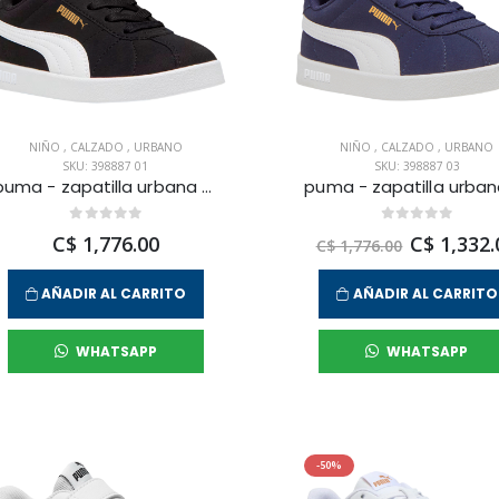
NIÑO
,
CALZADO
,
URBANO
NIÑO
,
CALZADO
,
URBANO
SKU: 398887 01
SKU: 398887 03
puma - zapatilla urbana puma club ii ps para niño junior
C$ 1,776.00
C$ 1,332.
C$ 1,776.00
AÑADIR AL CARRITO
AÑADIR AL CARRITO
WHATSAPP
WHATSAPP
-50%