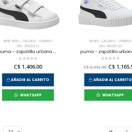
BEBE NIÑO
,
CALZADO
,
URBANO
MUJER
,
CALZADO
,
URBANO
SKU: 394254 13
SKU: 400365 03
puma - zapatilla urbana puma rickie para niño infante
C$ 1,406.00
C$ 1,165.
C$ 2,331.00
AÑADIR AL CARRITO
AÑADIR AL CARRITO
WHATSAPP
WHATSAPP