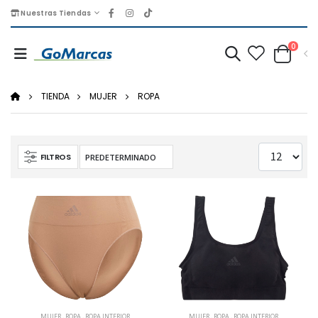
Nuestras Tiendas
0
TIENDA
MUJER
ROPA
FILTROS
MUJER
,
ROPA
,
ROPA INTERIOR
MUJER
,
ROPA
,
ROPA INTERIOR