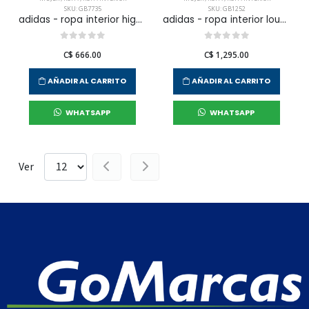
SKU: GB7735
SKU: GB1252
adidas - ropa interior high leg brief - bragas para mujer
adidas - ropa interior lounge bra removable cookies - sostenes para mujer
C$ 666.00
C$ 1,295.00
AÑADIR AL CARRITO
AÑADIR AL CARRITO
WHATSAPP
WHATSAPP
Ver