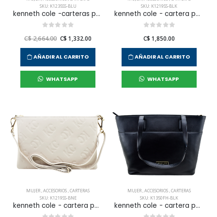
SKU: K1235SS-BLU
SKU: K1219SS-BLK
kenneth cole -carteras para mujer
kenneth cole - cartera para mujer
C$ 2,664.00
C$ 1,332.00
C$ 1,850.00
AÑADIR AL CARRITO
AÑADIR AL CARRITO
WHATSAPP
WHATSAPP
MUJER
,
ACCESORIOS
,
CARTERAS
MUJER
,
ACCESORIOS
,
CARTERAS
SKU: K1219SS-BNE
SKU: K1350FH-BLK
kenneth cole - cartera para mujer
kenneth cole - cartera para mujer