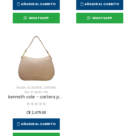
AÑADIR AL CARRITO
AÑADIR AL CARRITO
WHATSAPP
WHATSAPP
MUJER
,
ACCESORIOS
,
CARTERAS
SKU: K1364FH-TPE
kenneth cole - cartera para mujer
C$ 2,479.00
AÑADIR AL CARRITO