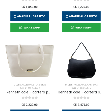
C$ 1,850.00
C$ 2,220.00
AÑADIR AL CARRITO
AÑADIR AL CARRITO
WHATSAPP
WHATSAPP
MUJER
,
ACCESORIOS
,
CARTERAS
MUJER
,
ACCESORIOS
,
CARTERAS
SKU: K1350FH-BNE
SKU: K1364FH-BLK
kenneth cole - cartera para mujer
kenneth cole - cartera para mujer
C$ 2,220.00
C$ 2,479.00