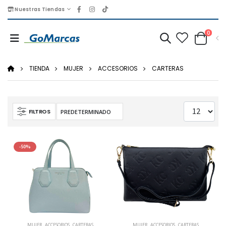
Nuestras Tiendas
0
TIENDA
MUJER
ACCESORIOS
CARTERAS
FILTROS
-50%
MUJER
,
ACCESORIOS
,
CARTERAS
MUJER
,
ACCESORIOS
,
CARTERAS