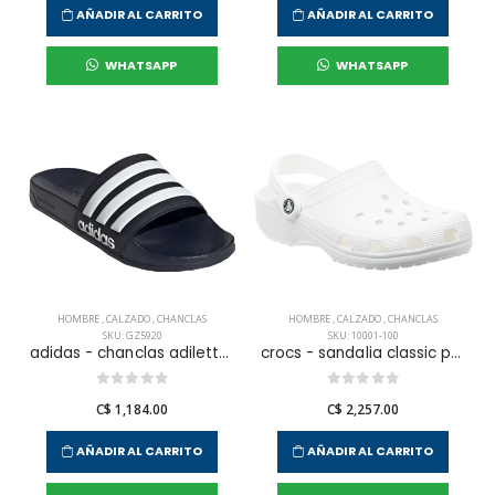
AÑADIR AL CARRITO
AÑADIR AL CARRITO
WHATSAPP
WHATSAPP
HOMBRE
,
CALZADO
,
CHANCLAS
HOMBRE
,
CALZADO
,
CHANCLAS
SKU: GZ5920
SKU: 10001-100
adidas - chanclas adilette shower para hombre
crocs - sandalia classic para hombre
C$ 1,184.00
C$ 2,257.00
AÑADIR AL CARRITO
AÑADIR AL CARRITO