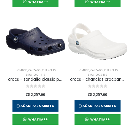
WHATSAPP
WHATSAPP
HOMBRE
,
CALZADO
,
CHANCLAS
HOMBRE
,
CALZADO
,
CHANCLAS
SKU: 10001-410
SKU: 10075-100
crocs - sandalia classic para hombre
crocs - chanclas crocband para hombre
C$ 2,257.00
C$ 2,257.00
AÑADIR AL CARRITO
AÑADIR AL CARRITO
WHATSAPP
WHATSAPP