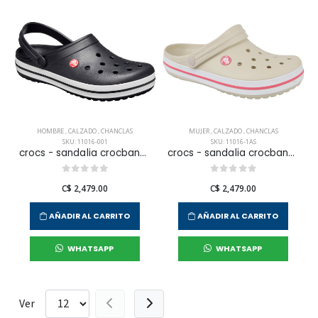
HOMBRE
,
CALZADO
,
CHANCLAS
MUJER
,
CALZADO
,
CHANCLAS
SKU: 11016-001
SKU: 11016-1AS
crocs - sandalia crocband para hombre
crocs - sandalia crocband para mujer
C$ 2,479.00
C$ 2,479.00
AÑADIR AL CARRITO
AÑADIR AL CARRITO
WHATSAPP
WHATSAPP
Ver