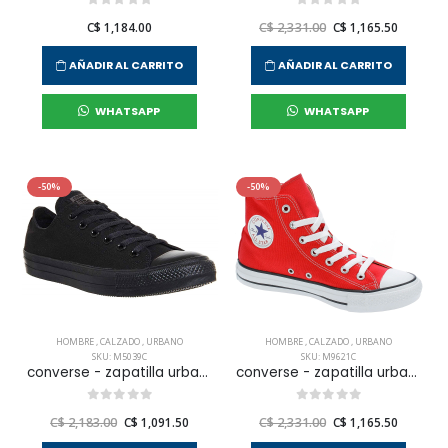
C$ 1,184.00
C$ 2,331.00
C$ 1,165.50
AÑADIR AL CARRITO
AÑADIR AL CARRITO
WHATSAPP
WHATSAPP
-50%
-50%
HOMBRE
,
CALZADO
,
URBANO
HOMBRE
,
CALZADO
,
URBANO
SKU: M5039C
SKU: M9621C
converse - zapatilla urbana chuck taylor all star core ox para hombre
converse - zapatilla urbana chuck taylor all star core hi para hombre
C$ 2,183.00
C$ 1,091.50
C$ 2,331.00
C$ 1,165.50