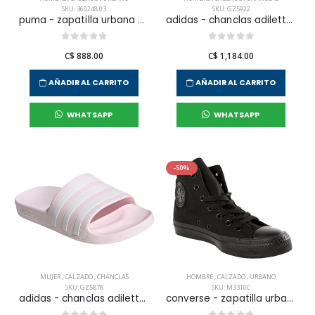
SKU: 360248 03
SKU: GZ5922
puma - zapatilla urbana epic flip v2 para hombre
adidas - chanclas adilette shower para hombre
C$ 888.00
C$ 1,184.00
AÑADIR AL CARRITO
AÑADIR AL CARRITO
WHATSAPP
WHATSAPP
-50%
MUJER
,
CALZADO
,
CHANCLAS
HOMBRE
,
CALZADO
,
URBANO
SKU: GZ5878
SKU: M3310C
adidas - chanclas adilette aqua para mujer
converse - zapatilla urbana chuck taylor all star hi para hombre