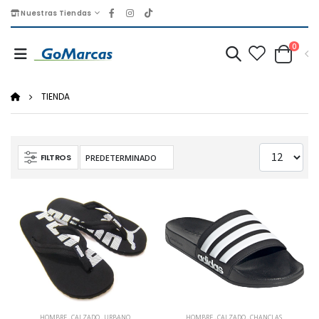
Nuestras Tiendas
0
TIENDA
FILTROS
HOMBRE
,
CALZADO
,
URBANO
HOMBRE
,
CALZADO
,
CHANCLAS