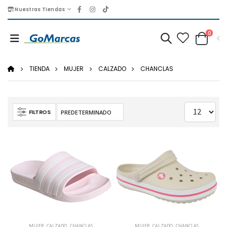
Nuestras Tiendas
0
TIENDA
MUJER
CALZADO
CHANCLAS
FILTROS
MUJER
,
CALZADO
,
CHANCLAS
MUJER
,
CALZADO
,
CHANCLAS