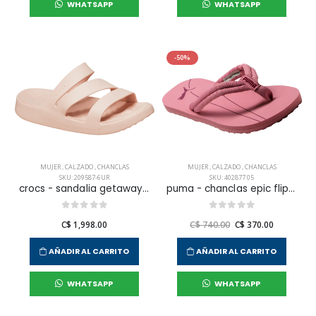
WHATSAPP
WHATSAPP
-50%
MUJER
,
CALZADO
,
CHANCLAS
MUJER
,
CALZADO
,
CHANCLAS
SKU: 209587-6UR
SKU: 402877 05
crocs - sandalia getaway strappy para mujer
puma - chanclas epic flip v3 para mujer
C$ 1,998.00
C$ 740.00
C$ 370.00
AÑADIR AL CARRITO
AÑADIR AL CARRITO
WHATSAPP
WHATSAPP