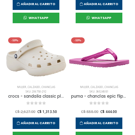
AÑADIR AL CARRITO
AÑADIR AL CARRITO
WHATSAPP
WHATSAPP
-50%
-50%
MUJER
,
CALZADO
,
CHANCLAS
MUJER
,
CALZADO
,
CHANCLAS
SKU: 206750-2Y2
SKU: 360248 81
crocs - sandalia classic platform clog w para mujer
puma - chanclas epic flip v2 para mujer
C$ 2,627.00
C$ 1,313.50
C$ 888.00
C$ 444.00
AÑADIR AL CARRITO
AÑADIR AL CARRITO