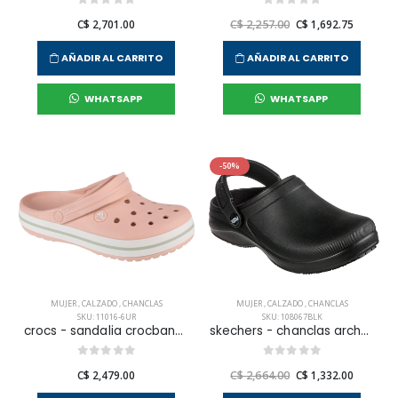
C$ 2,701.00
C$ 2,257.00
C$ 1,692.75
AÑADIR AL CARRITO
AÑADIR AL CARRITO
WHATSAPP
WHATSAPP
-50%
MUJER
,
CALZADO
,
CHANCLAS
MUJER
,
CALZADO
,
CHANCLAS
SKU: 11016-6UR
SKU: 108067BLK
crocs - sandalia crocband para mujer
skechers - chanclas arch-fit clog para mujer
C$ 2,479.00
C$ 2,664.00
C$ 1,332.00