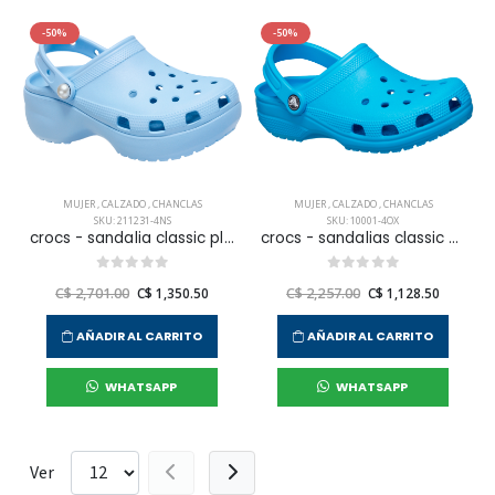
-50%
-50%
MUJER
,
CALZADO
,
CHANCLAS
MUJER
,
CALZADO
,
CHANCLAS
SKU: 211231-4NS
SKU: 10001-4OX
crocs - sandalia classic platform pearl clog para mujer
crocs - sandalias classic clog para mujer
C$ 2,701.00
C$ 1,350.50
C$ 2,257.00
C$ 1,128.50
AÑADIR AL CARRITO
AÑADIR AL CARRITO
WHATSAPP
WHATSAPP
Ver