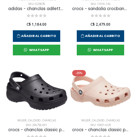
SKU: GZ5878
SKU: 11016-1AS
adidas - chanclas adilette aqua para mujer
crocs - sandalia crocband para mujer
C$ 1,184.00
C$ 2,479.00
AÑADIR AL CARRITO
AÑADIR AL CARRITO
WHATSAPP
WHATSAPP
-25%
MUJER
,
CALZADO
,
CHANCLAS
MUJER
,
CALZADO
,
CHANCLAS
SKU: 206750-001
SKU: 10001-6UR
crocs - chanclas classic platform clog w para mujer
crocs - chanclas classic para mujer