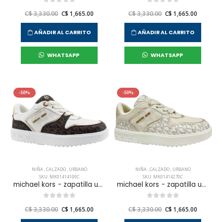
C$ 3,330.00
C$ 1,665.00
C$ 3,330.00
C$ 1,665.00
AÑADIR AL CARRITO
AÑADIR AL CARRITO
WHATSAPP
WHATSAPP
-50%
-50%
NIÑA
,
CALZADO
,
URBANO
NIÑA
,
CALZADO
,
URBANO
SKU: MK01414100C
SKU: MK01414270C
michael kors - zapatilla urnbana emmet rumi para niña junior
michael kors - zapatilla urnbana emmet rumi para niña junior
C$ 3,330.00
C$ 1,665.00
C$ 3,330.00
C$ 1,665.00