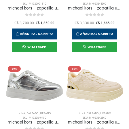
SKU: MK02299111C
SKU: MK02384430C
michael kors - zapatilla urnbana cosmo maddy para niña junior
michael kors - zapatilla urnbana hayes para niña junior
C$ 3,700.00
C$ 1,850.00
C$ 3,330.00
C$ 1,665.00
AÑADIR AL CARRITO
AÑADIR AL CARRITO
WHATSAPP
WHATSAPP
-50%
-50%
NIÑA
,
CALZADO
,
URBANO
NIÑA
,
CALZADO
,
URBANO
SKU: MK02384040C
SKU: MK02384256C
michael kors - zapatilla urnbana hayes para niña junior
michael kors - zapatilla urnbana hayes para niña junior