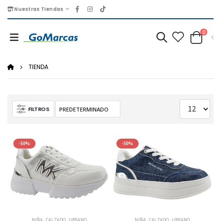
Nuestras Tiendas
0
TIENDA
FILTROS
-50%
-50%
NIÑA
,
CALZADO
,
URBANO
NIÑA
,
CALZADO
,
URBANO