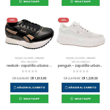
WHATSAPP
WHATSAPP
-50%
-50%
MUJER
,
CALZADO
,
URBANO
MUJER
,
CALZADO
,
URBANO
SKU: 100210019
SKU: 06-160813-5
reebok- zapatilla urbana glide ripple double para mujer
penguin - zapatilla urbana finas para mujer
C$ 3,626.00
C$ 1,813.00
C$ 2,479.00
C$ 1,239.50
AÑADIR AL CARRITO
AÑADIR AL CARRITO
WHATSAPP
WHATSAPP