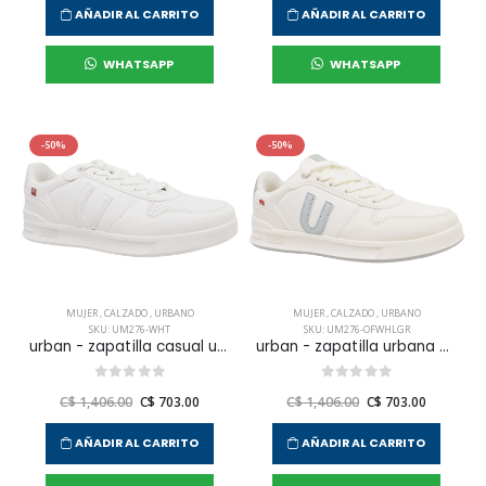
AÑADIR AL CARRITO
AÑADIR AL CARRITO
WHATSAPP
WHATSAPP
-50%
-50%
MUJER
,
CALZADO
,
URBANO
MUJER
,
CALZADO
,
URBANO
SKU: UM276-WHT
SKU: UM276-OFWHLGR
urban - zapatilla casual um276 para mujer
urban - zapatilla urbana um276 para mujer
C$ 1,406.00
C$ 703.00
C$ 1,406.00
C$ 703.00
AÑADIR AL CARRITO
AÑADIR AL CARRITO