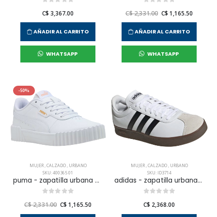
C$ 3,367.00
C$ 2,331.00
C$ 1,165.50
AÑADIR AL CARRITO
AÑADIR AL CARRITO
WHATSAPP
WHATSAPP
-50%
MUJER
,
CALZADO
,
URBANO
MUJER
,
CALZADO
,
URBANO
SKU: 400365 01
SKU: ID3714
puma - zapatilla urbana carina 3.0 para mujer
adidas - zapatilla urbana vl court base para mujer
C$ 2,331.00
C$ 1,165.50
C$ 2,368.00