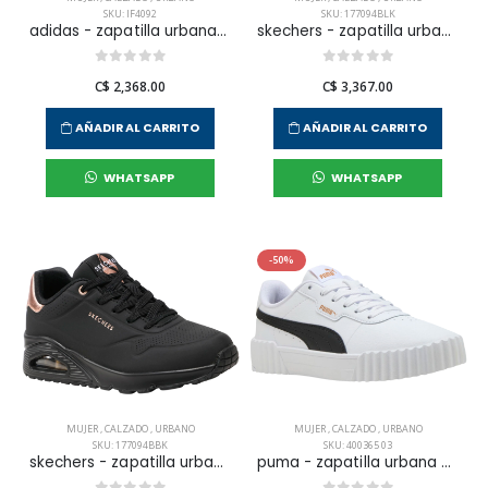
SKU: IF4092
SKU: 177094BLK
adidas - zapatilla urbana urban court wpara mujer
skechers - zapatilla urbana uno para mujer
C$ 2,368.00
C$ 3,367.00
AÑADIR AL CARRITO
AÑADIR AL CARRITO
WHATSAPP
WHATSAPP
-50%
MUJER
,
CALZADO
,
URBANO
MUJER
,
CALZADO
,
URBANO
SKU: 177094BBK
SKU: 400365 03
skechers - zapatilla urbana uno para mujer
puma - zapatilla urbana carina 3.0 para mujer