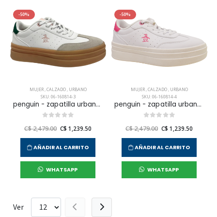
-50%
-50%
MUJER
,
CALZADO
,
URBANO
MUJER
,
CALZADO
,
URBANO
SKU: 06-160814-3
SKU: 06-160814-4
penguin - zapatilla urbana garde para mujer
penguin - zapatilla urbana garde para mujer
C$ 2,479.00
C$ 1,239.50
C$ 2,479.00
C$ 1,239.50
AÑADIR AL CARRITO
AÑADIR AL CARRITO
WHATSAPP
WHATSAPP
Ver