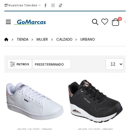
Nuestras Tiendas
0
TIENDA
MUJER
CALZADO
URBANO
FILTROS
MUJER
,
CALZADO
,
URBANO
MUJER
,
CALZADO
,
URBANO