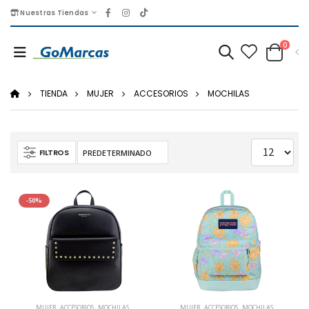
Nuestras Tiendas
0
TIENDA
MUJER
ACCESORIOS
MOCHILAS
FILTROS
-50%
MUJER
,
ACCESORIOS
,
MOCHILAS
MUJER
,
ACCESORIOS
,
MOCHILAS