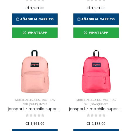
C$ 1,961.00
C$ 1,961.00
AÑADIR AL CARRITO
AÑADIR AL CARRITO
WHATSAPP
WHATSAPP
MUJER
,
ACCESORIOS
,
MOCHILAS
MUJER
,
ACCESORIOS
,
MOCHILAS
SKU: JS0A4QUT-7N8
SKU: JS0A4QUE-EX2
jansport - mochila superbreak misty rose para mujer
jansport - mochila superbreak plus posh pink para mujer
C$ 1,961.00
C$ 2,183.00