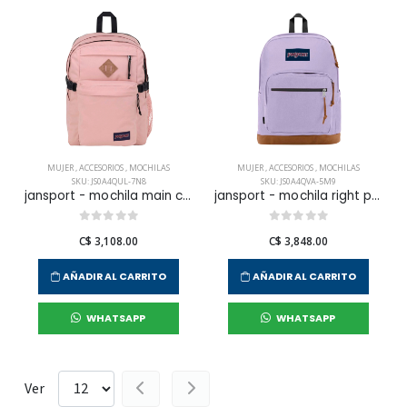
MUJER
,
ACCESORIOS
,
MOCHILAS
MUJER
,
ACCESORIOS
,
MOCHILAS
SKU: JS0A4QUL-7N8
SKU: JS0A4QVA-5M9
jansport - mochila main campus misty rose para mujer
jansport - mochila right pack pastel lilac para mujer
C$ 3,108.00
C$ 3,848.00
AÑADIR AL CARRITO
AÑADIR AL CARRITO
WHATSAPP
WHATSAPP
Ver