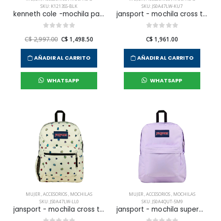
SKU: K1213SS-BLK
SKU: JS0A47LW-KU7
kenneth cole -mochila para mujer
jansport - mochila cross town faded floral fresh mint para mujer
C$ 2,997.00
C$ 1,498.50
C$ 1,961.00
AÑADIR AL CARRITO
AÑADIR AL CARRITO
WHATSAPP
WHATSAPP
MUJER
,
ACCESORIOS
,
MOCHILAS
MUJER
,
ACCESORIOS
,
MOCHILAS
SKU: JS0A47LW-LL0
SKU: JS0A4QUT-5M9
jansport - mochila cross town a bugs vibe para mujer
jansport - mochila superbreak pastel lilac para mujer