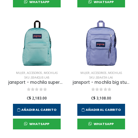
WHATSAPP
WHATSAPP
MUJER
,
ACCESORIOS
,
MOCHILAS
MUJER
,
ACCESORIOS
,
MOCHILAS
SKU: JS0A4QUE-LA8
SKU: JS0A47JK-LA6
jansport - mochila superbreak plus faded sage para mujer
jansport - mochila big student lavender ash para mujer
C$ 2,183.00
C$ 3,108.00
AÑADIR AL CARRITO
AÑADIR AL CARRITO
WHATSAPP
WHATSAPP