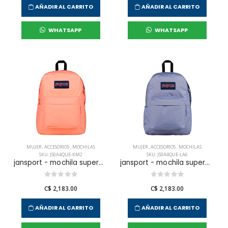
AÑADIR AL CARRITO
AÑADIR AL CARRITO
WHATSAPP
WHATSAPP
MUJER
,
ACCESORIOS
,
MOCHILAS
MUJER
,
ACCESORIOS
,
MOCHILAS
SKU: JS0A4QUE-KM2
SKU: JS0A4QUE-LA6
jansport - mochila superbreak plus peach bum para mujer
jansport - mochila superbreak plus lavender ash para mujer
C$ 2,183.00
C$ 2,183.00
AÑADIR AL CARRITO
AÑADIR AL CARRITO