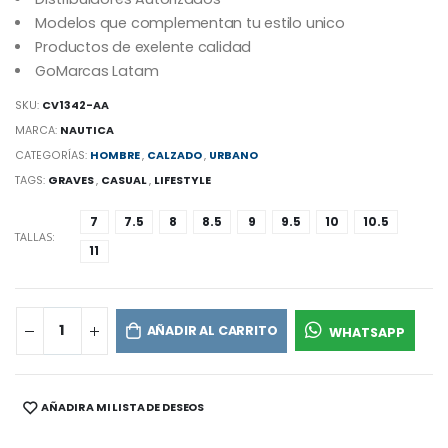
Modelos que complementan tu estilo unico
Productos de exelente calidad
GoMarcas Latam
SKU:
CV1342-AA
MARCA:
NAUTICA
CATEGORÍAS:
HOMBRE
,
CALZADO
,
URBANO
TAGS:
GRAVES
,
CASUAL
,
LIFESTYLE
7
7.5
8
8.5
9
9.5
10
10.5
TALLAS:
11
AÑADIR AL CARRITO
WHATSAPP
AÑADIR A MI LISTA DE DESEOS
SHARE: