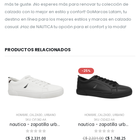
más te guste. ¡No esperes más para renovar tu colección de
calzado con lo mejor en estilo y confort! GoMarcas Latam, tu
destino en línea para los mejores estilos y marcas en calzado
casual. ¡Haz de NAUTICA tu opción para el confort y la moda!
PRODUCTOS RELACIONADOS
-25%
HOMBRE
,
CALZADO
,
URBANO
HOMBRE
,
CALZADO
,
URBANO
SKU: CV1342-AA
SKU: CV2422-AA
nautica - zapatilla urbana graves para hombre
nautica - zapatilla urbana graves para hombre
C$ 2,331.00
C$ 2,331.00
C$ 1,748.25