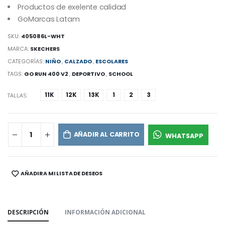
Productos de exelente calidad
GoMarcas Latam
SKU:
405086L-WHT
MARCA:
SKECHERS
CATEGORÍAS:
NIÑO
,
CALZADO
,
ESCOLARES
TAGS:
GO RUN 400 V2
,
DEPORTIVO
,
SCHOOL
11K
12K
13K
1
2
3
TALLAS:
AÑADIR AL CARRITO
WHATSAPP
AÑADIR A MI LISTA DE DESEOS
SHARE:
DESCRIPCIÓN
INFORMACIÓN ADICIONAL