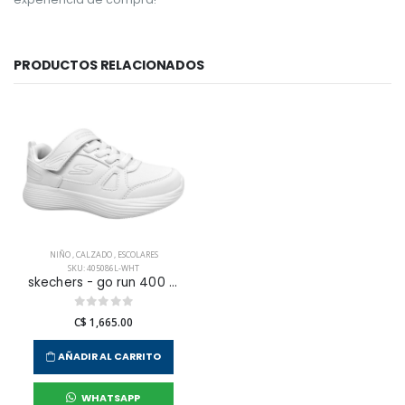
PRODUCTOS RELACIONADOS
NIÑO
,
CALZADO
,
ESCOLARES
SKU: 405086L-WHT
skechers - go run 400 v2 para niño junior
C$ 1,665.00
AÑADIR AL CARRITO
WHATSAPP