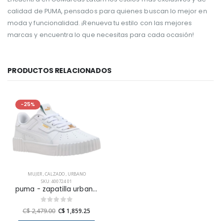
calidad de PUMA, pensados para quienes buscan lo mejor en
moda y funcionalidad. ¡Renueva tu estilo con las mejores
marcas y encuentra lo que necesitas para cada ocasión!
PRODUCTOS RELACIONADOS
-25%
MUJER
,
CALZADO
,
URBANO
SKU: 400724 01
puma - zapatilla urbana carina 3.0 luxe para mujer
C$ 2,479.00
C$ 1,859.25