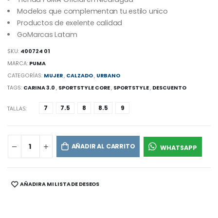
Modelos que complementan tu estilo unico
Productos de exelente calidad
GoMarcas Latam
SKU:
400724 01
MARCA:
PUMA
CATEGORÍAS:
MUJER
,
CALZADO
,
URBANO
TAGS:
CARINA 3.0
,
SPORTSTYLE CORE
,
SPORTSTYLE
,
DESCUENTO
7
7.5
8
8.5
9
TALLAS:
AÑADIR AL CARRITO
WHATSAPP
AÑADIR A MI LISTA DE DESEOS
SHARE: