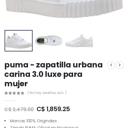
puma - zapatilla urbana
carina 3.0 luxe para
mujer
( No hay reseñas aún. )
C$ 1,859.25
C$ 2,479.00
Marcas 100% Originales
Tienda PUMA Oficial en Nicaragua