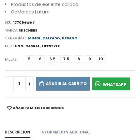
Productos de exelente calidad
GoMarcas Latam
SKU:
177094WHT
MARCA:
SKECHERS
CATEGORÍAS:
MUJER
,
CALZADO
,
URBANO
TAGS:
UNO
,
CASUAL
,
LIFESTYLE
5
6
6.5
7.5
8
9
10
TALLAS:
AÑADIR AL CARRITO
WHATSAPP
AÑADIR A MI LISTA DE DESEOS
SHARE:
DESCRIPCIÓN
INFORMACIÓN ADICIONAL