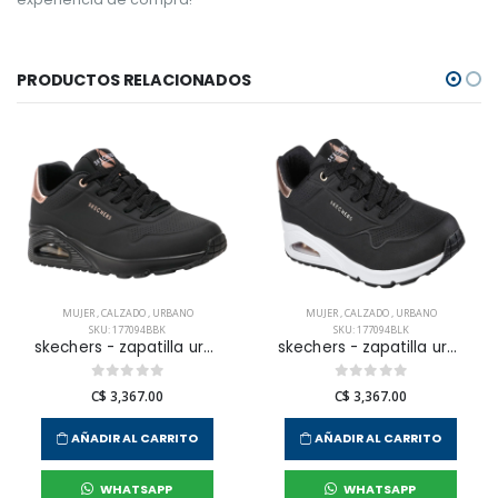
PRODUCTOS RELACIONADOS
MUJER
,
CALZADO
,
URBANO
MUJER
,
CALZADO
,
URBANO
SKU: 177094BBK
SKU: 177094BLK
skechers - zapatilla urbana uno para mujer
skechers - zapatilla urbana uno para mujer
C$ 3,367.00
C$ 3,367.00
AÑADIR AL CARRITO
AÑADIR AL CARRITO
WHATSAPP
WHATSAPP