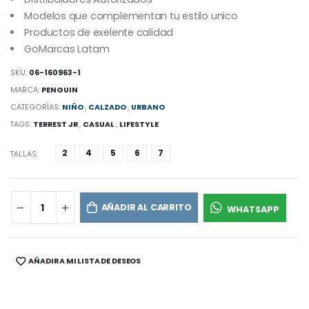
Modelos que complementan tu estilo unico
Productos de exelente calidad
GoMarcas Latam
SKU:
06-160963-1
MARCA:
PENGUIN
CATEGORÍAS:
NIÑO
,
CALZADO
,
URBANO
TAGS:
TERREST JR
,
CASUAL
,
LIFESTYLE
2
4
5
6
7
TALLAS:
AÑADIR AL CARRITO
WHATSAPP
AÑADIR A MI LISTA DE DESEOS
SHARE: