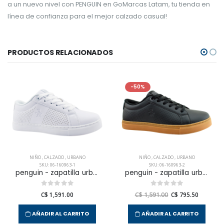
a un nuevo nivel con PENGUIN en GoMarcas Latam, tu tienda en
línea de confianza para el mejor calzado casual!
PRODUCTOS RELACIONADOS
-50%
NIÑO
,
CALZADO
,
URBANO
NIÑO
,
CALZADO
,
URBANO
SKU: 06-160963-1
SKU: 06-160963-2
penguin - zapatilla urbana terrest para niño junior
penguin - zapatilla urbana terrest para niño junior
C$ 1,591.00
C$ 1,591.00
C$ 795.50
AÑADIR AL CARRITO
AÑADIR AL CARRITO