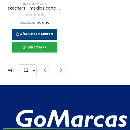
SKU: S118149-037-A
skechers - medias corta no show para niña junior
U$ 10.70
U$ 5.35
AÑADIR AL CARRITO
WHATSAPP
Ver