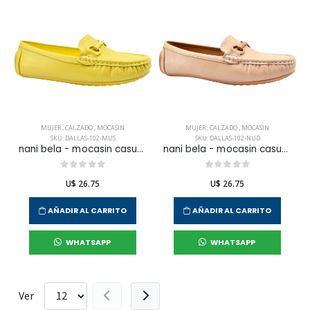
MUJER
,
CALZADO
,
MOCASIN
MUJER
,
CALZADO
,
MOCASIN
SKU: DALLAS-102-MUS
SKU: DALLAS-102-NUD
nani bela - mocasin casual para mujer
nani bela - mocasin casual para mujer
U$ 26.75
U$ 26.75
AÑADIR AL CARRITO
AÑADIR AL CARRITO
WHATSAPP
WHATSAPP
Ver