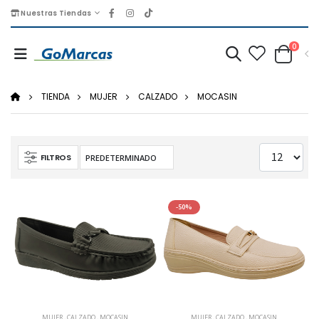
Nuestras Tiendas
0
TIENDA
MUJER
CALZADO
MOCASIN
FILTROS
-50%
MUJER
,
CALZADO
,
MOCASIN
MUJER
,
CALZADO
,
MOCASIN