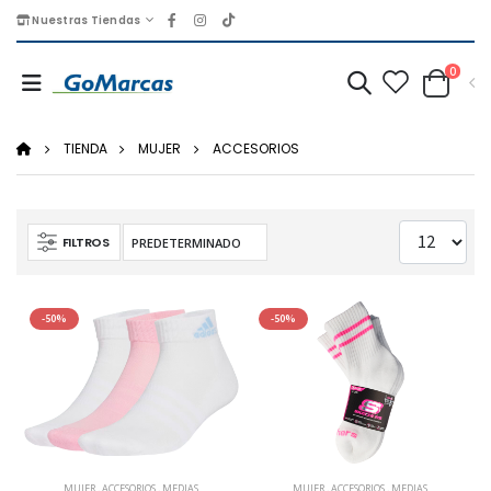
Nuestras Tiendas
0
TIENDA
MUJER
ACCESORIOS
FILTROS
-50%
-50%
MUJER
,
ACCESORIOS
,
MEDIAS
MUJER
,
ACCESORIOS
,
MEDIAS