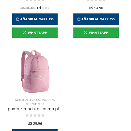
U$ 16.05
U$ 8.03
U$ 14.98
AÑADIR AL CARRITO
AÑADIR AL CARRITO
WHATSAPP
WHATSAPP
MUJER
,
ACCESORIOS
,
MOCHILAS
SKU: 091180 10
puma - mochilas puma plus para mujer
U$ 29.96