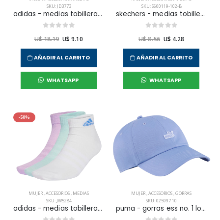
SKU: JD3773
SKU: S600119-102-B
adidas - medias tobilleras c spw ank 3p para mujer
skechers - medias tobilleras terry high qtr crew para mujer
U$ 18.19
U$ 9.10
U$ 8.56
U$ 4.28
AÑADIR AL CARRITO
AÑADIR AL CARRITO
WHATSAPP
WHATSAPP
-50%
MUJER
,
ACCESORIOS
,
MEDIAS
MUJER
,
ACCESORIOS
,
GORRAS
SKU: JW5284
SKU: 025997 10
adidas - medias tobilleras t spw low 3p para mujer
puma - gorras ess no. 1 logo para mujer