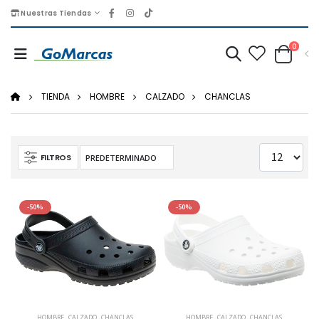
Nuestras Tiendas
0
TIENDA
HOMBRE
CALZADO
CHANCLAS
FILTROS
-50%
-50%
HOMBRE
,
CALZADO
,
CHANCLAS
HOMBRE
,
CALZADO
,
CHANCLAS