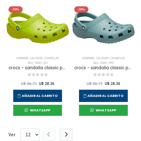
-50%
-50%
HOMBRE
,
CALZADO
,
CHANCLAS
HOMBRE
,
CALZADO
,
CHANCLAS
SKU: 10001-312
SKU: 10001-3YO
crocs - sandalia classic para hombre
crocs - sandalia classic para hombre
U$ 56.71
U$ 28.36
U$ 56.71
U$ 28.36
AÑADIR AL CARRITO
AÑADIR AL CARRITO
WHATSAPP
WHATSAPP
Ver