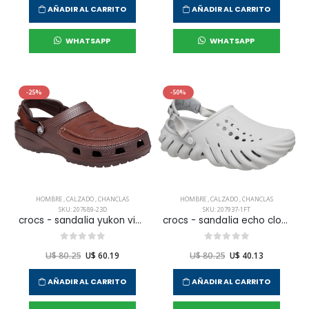
AÑADIR AL CARRITO
AÑADIR AL CARRITO
WHATSAPP
WHATSAPP
-25%
-50%
HOMBRE
,
CALZADO
,
CHANCLAS
HOMBRE
,
CALZADO
,
CHANCLAS
SKU: 207689-23D
SKU: 207937-1FT
crocs - sandalia yukon vista ii lr clog para hombre
crocs - sandalia echo clog para hombre
U$ 80.25
U$ 60.19
U$ 80.25
U$ 40.13
AÑADIR AL CARRITO
AÑADIR AL CARRITO