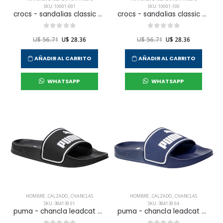
SKU: 10001-001
SKU: 10001-100
crocs - sandalias classic clog para hombre
crocs - sandalias classic clog para hombre
U$ 56.71
U$ 28.36
U$ 56.71
U$ 28.36
AÑADIR AL CARRITO
AÑADIR AL CARRITO
WHATSAPP
WHATSAPP
HOMBRE
,
CALZADO
,
CHANCLAS
HOMBRE
,
CALZADO
,
CHANCLAS
SKU: 384139 01
SKU: 384139 04
puma - chancla leadcat 2.0 l12 para hombre
puma - chancla leadcat 2.0 l12 para hombre