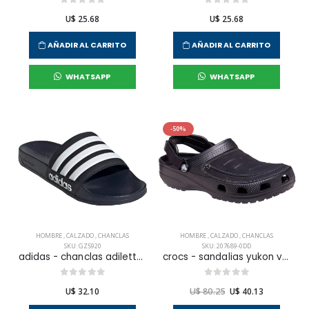
U$ 25.68
U$ 25.68
AÑADIR AL CARRITO
AÑADIR AL CARRITO
WHATSAPP
WHATSAPP
-50%
HOMBRE
,
CALZADO
,
CHANCLAS
HOMBRE
,
CALZADO
,
CHANCLAS
SKU: GZ5920
SKU: 207689-0DD
adidas - chanclas adilette shower para hombre
crocs - sandalias yukon vista ii para hombre
U$ 32.10
U$ 80.25
U$ 40.13