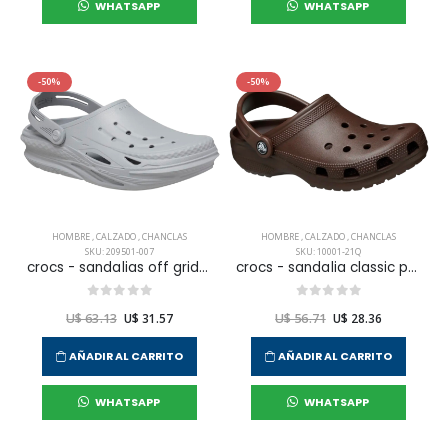
WHATSAPP
WHATSAPP
-50%
-50%
HOMBRE
,
CALZADO
,
CHANCLAS
HOMBRE
,
CALZADO
,
CHANCLAS
SKU: 209501-007
SKU: 10001-21Q
crocs - sandalias off grid clog para hombre
crocs - sandalia classic para hombre
U$ 63.13
U$ 31.57
U$ 56.71
U$ 28.36
AÑADIR AL CARRITO
AÑADIR AL CARRITO
WHATSAPP
WHATSAPP