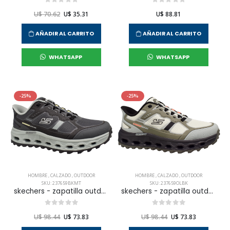
U$ 70.62
U$ 35.31
U$ 88.81
AÑADIR AL CARRITO
AÑADIR AL CARRITO
WHATSAPP
WHATSAPP
-25%
-25%
HOMBRE
,
CALZADO
,
OUTDOOR
HOMBRE
,
CALZADO
,
OUTDOOR
SKU: 237659BKMT
SKU: 237659OLBK
skechers - zapatilla outdoor glide-step at para hombre
skechers - zapatilla outdoor glide-step at para hombre
U$ 98.44
U$ 73.83
U$ 98.44
U$ 73.83