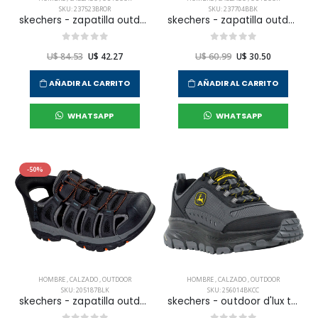
SKU: 237523BROR
SKU: 237704BBK
skechers - zapatilla outdoor equalizer 5.0 trail para hombre
skechers - zapatilla outdoor summit sat para hombre
U$ 84.53
U$ 42.27
U$ 60.99
U$ 30.50
AÑADIR AL CARRITO
AÑADIR AL CARRITO
WHATSAPP
WHATSAPP
-50%
HOMBRE
,
CALZADO
,
OUTDOOR
HOMBRE
,
CALZADO
,
OUTDOOR
SKU: 205187BLK
SKU: 256014BKCC
skechers - zapatilla outdoor tresmen para hombre
skechers - outdoor d'lux trekker para hombre