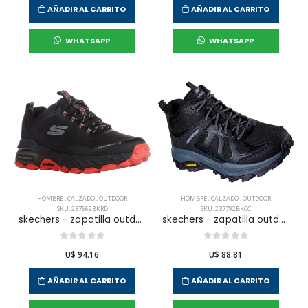
AÑADIR AL CARRITO
AÑADIR AL CARRITO
WHATSAPP
WHATSAPP
HOMBRE
,
CALZADO
,
OUTDOOR
HOMBRE
,
CALZADO
,
OUTDOOR
SKU: 237669BKRD
SKU: 237792BKCC
skechers - zapatilla outdoor max protect para hombre
skechers - zapatilla outdoor equalizer 5.0 trail para hombre
U$ 94.16
U$ 88.81
AÑADIR AL CARRITO
AÑADIR AL CARRITO