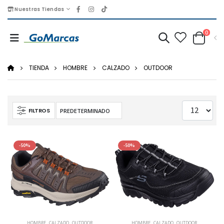
Nuestras Tiendas
0
TIENDA
HOMBRE
CALZADO
OUTDOOR
FILTROS
-50%
-50%
HOMBRE
,
CALZADO
,
OUTDOOR
HOMBRE
,
CALZADO
,
OUTDOOR