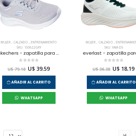
MUJER
,
CALZADO
,
ENTRENAMIENTO
MUJER
,
CALZADO
,
ENTRENAMIE
SKU: 150622GRY
SKU: YAM-D5
skechers - zapatilla para entrenamiento skech-lite pro 2.0 para mujer
U$ 39.59
U$ 18.19
U$ 79.18
U$ 36.38
AÑADIR AL CARRITO
AÑADIR AL CARRITO
WHATSAPP
WHATSAPP