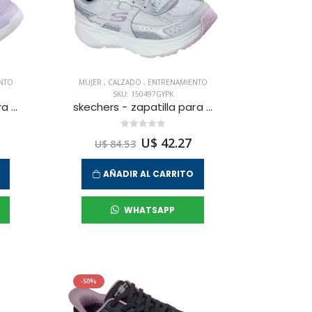
NTO
MUJER
,
CALZADO
,
ENTRENAMIENTO
SKU: 150497GYPK
skechers - zapatilla para entrenamiento selectors para mujer
skechers - zapatilla para entrenamiento edgeride para mujer
U$ 42.27
U$ 84.53
AÑADIR AL CARRITO
WHATSAPP
-50%