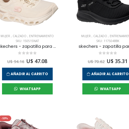
MUJER
,
CALZADO
,
ENTRENAMIENTO
MUJER
,
CALZADO
,
ENTRENAMIE
SKU: 150515NAT
SKU: 117504BBK
skechers - zapatilla para entrenamiento glide-step altus para mujer
U$ 47.08
U$ 35.31
U$ 94.16
U$ 70.62
AÑADIR AL CARRITO
AÑADIR AL CARRITO
WHATSAPP
WHATSAPP
-50%