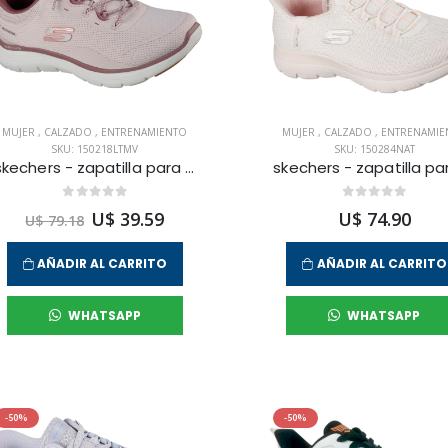
MUJER
,
CALZADO
,
ENTRENAMIENTO
MUJER
,
CALZADO
,
ENTRENAMIE
SKU: 150218LTMV
SKU: 150284NAT
skechers - zapatilla para entrenamiento flex appeal 5.0 para mujer
U$ 39.59
U$ 74.90
U$ 79.18
AÑADIR AL CARRITO
AÑADIR AL CARRITO
WHATSAPP
WHATSAPP
-50%
-50%