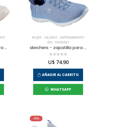
NTO
MUJER
,
CALZADO
,
ENTRENAMIENTO
SKU: 150284SLT
skechers - zapatilla para entrenamiento summits para mujer
skechers - zapatilla para entrenamiento summits para mujer
U$ 74.90
AÑADIR AL CARRITO
WHATSAPP
-25%