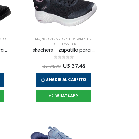
NTO
MUJER
,
CALZADO
,
ENTRENAMIENTO
SKU: 117555BLK
skechers - zapatilla para entrenamiento bobs squad chaos para mujer
skechers - zapatilla para entrenamiento bobs infinity para mujer
U$ 37.45
U$ 74.90
AÑADIR AL CARRITO
WHATSAPP