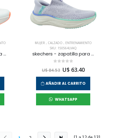
NTO
MUJER
,
CALZADO
,
ENTRENAMIENTO
SKU: 150564LVAQ
everlast - zapatilla para entrenamiento yam para mujer
skechers - zapatilla para entrenamiento skech cloud para mujer
U$ 63.40
U$ 84.53
AÑADIR AL CARRITO
WHATSAPP
[1 a
12
de
13
]
1
2