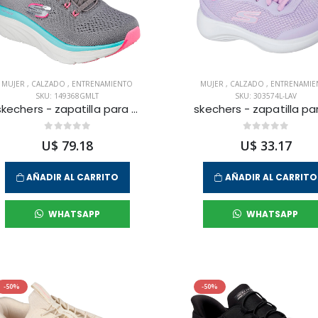
MUJER
,
CALZADO
,
ENTRENAMIENTO
MUJER
,
CALZADO
,
ENTRENAMIE
SKU: 149368GMLT
SKU: 303574L-LAV
skechers - zapatilla para entrenamiento d'lux walker-freshfinesse para mujer
U$ 79.18
U$ 33.17
AÑADIR AL CARRITO
AÑADIR AL CARRITO
WHATSAPP
WHATSAPP
-50%
-50%