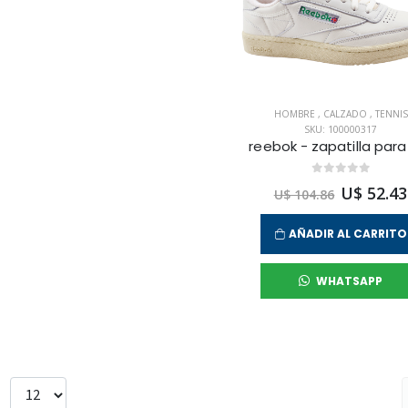
HOMBRE
,
CALZADO
,
TENNIS
SKU: 100000317
U$ 52.43
U$ 104.86
AÑADIR AL CARRITO
WHATSAPP