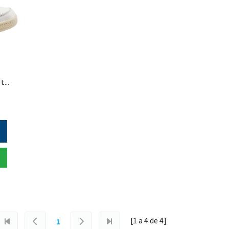
reebok - zapatilla para tennis clubc85 vintage para hombre
[1 a
4
de
4
]
1