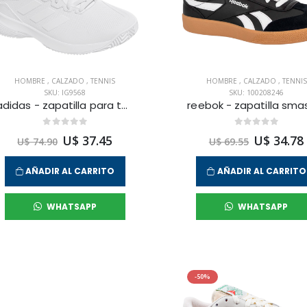
HOMBRE
,
CALZADO
,
TENNIS
HOMBRE
,
CALZADO
,
TENNIS
SKU: IG9568
SKU: 100208246
adidas - zapatilla para tennis gamecourt 2 m para hombre
U$ 37.45
U$ 34.78
U$ 74.90
U$ 69.55
AÑADIR AL CARRITO
AÑADIR AL CARRITO
WHATSAPP
WHATSAPP
-50%