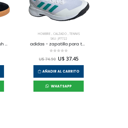
HOMBRE
,
CALZADO
,
TENNIS
SKU: JP7722
reebok - zapatilla smash edges para hombre
adidas - zapatilla para tennis gamecourt 2 m para hombre
U$ 37.45
U$ 74.90
AÑADIR AL CARRITO
WHATSAPP