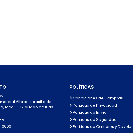
TO
POLÍTICAS
N:
Condiciones de Compras
mercial Albrook, pasillo del
Políticas de Privacidad
, local C-5, al lado de Kids
Políticas de Envío
Políticas de Seguridad
P:
0-6666
Políticas de Cambios y Devolu