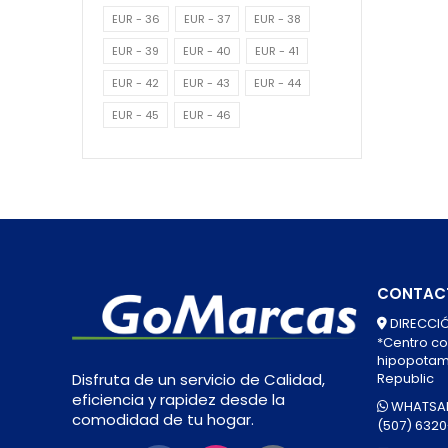
EUR - 36
EUR - 37
EUR - 38
EUR - 39
EUR - 40
EUR - 41
EUR - 42
EUR - 43
EUR - 44
EUR - 45
EUR - 46
CONTAC
DIRECCIÓ
*Centro co
hipopotamo
Republic
Disfruta de un servicio de Calidad,
eficiencia y rapidez desde la
WHATSAP
comodidad de tu hogar.
(507) 632