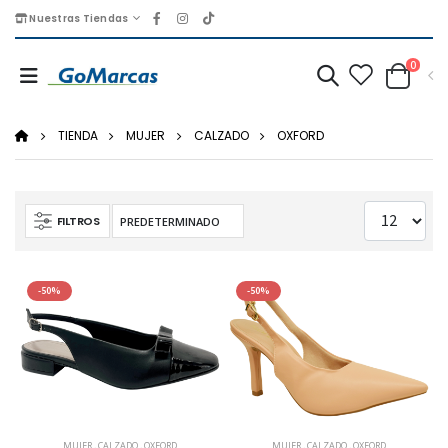
Nuestras Tiendas
0
TIENDA
MUJER
CALZADO
OXFORD
FILTROS
-50%
-50%
MUJER
,
CALZADO
,
OXFORD
MUJER
,
CALZADO
,
OXFORD