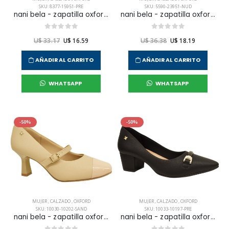
SKU: 8377-15951-PRE
SKU: 5590-23951-NUD
nani bela - zapatilla oxford vestir para mujer
nani bela - zapatilla oxford vestir para mujer
U$ 33.17
U$ 16.59
U$ 36.38
U$ 18.19
AÑADIR AL CARRITO
AÑADIR AL CARRITO
WHATSAPP
WHATSAPP
-50%
-50%
MUJER
,
CALZADO
,
OXFORD
MUJER
,
CALZADO
,
OXFORD
SKU: 10030-10202-SAND
SKU: 10033-10197-PRE
nani bela - zapatilla oxford vestir para mujer
nani bela - zapatilla oxford vestir para mujer