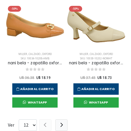
-50%
-50%
MUJER
,
CALZADO
,
OXFORD
MUJER
,
CALZADO
,
OXFORD
SKU: 10034-10208-AMB
SKU: 10030-10202-NOWHT
nani bela - zapatilla oxford vestir para mujer
nani bela - zapatilla oxford vestir para mujer
U$ 36.38
U$ 18.19
U$ 37.45
U$ 18.73
AÑADIR AL CARRITO
AÑADIR AL CARRITO
WHATSAPP
WHATSAPP
Ver