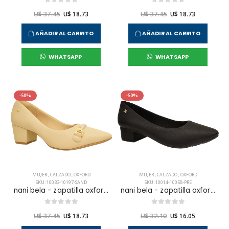
U$ 37.45
U$ 18.73
U$ 37.45
U$ 18.73
AÑADIR AL CARRITO
AÑADIR AL CARRITO
WHATSAPP
WHATSAPP
-50%
-50%
MUJER
,
CALZADO
,
OXFORD
MUJER
,
CALZADO
,
OXFORD
SKU: 10033-10197-SAND
SKU: 10014-10058-PRE
nani bela - zapatilla oxford vestir para mujer
nani bela - zapatilla oxford vestir para mujer
U$ 37.45
U$ 18.73
U$ 32.10
U$ 16.05