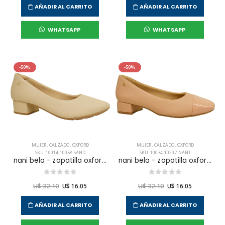
AÑADIR AL CARRITO
AÑADIR AL CARRITO
WHATSAPP
WHATSAPP
-50%
-50%
MUJER
,
CALZADO
,
OXFORD
MUJER
,
CALZADO
,
OXFORD
SKU: 10014-10058-SAND
SKU: 10034-10207-NANT
nani bela - zapatilla oxford vestir para mujer
nani bela - zapatilla oxford vestir para mujer
U$ 32.10
U$ 16.05
U$ 32.10
U$ 16.05
AÑADIR AL CARRITO
AÑADIR AL CARRITO