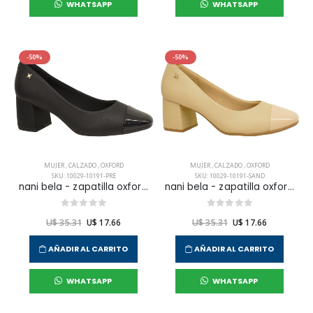
WHATSAPP
WHATSAPP
-50%
-50%
MUJER
,
CALZADO
,
OXFORD
MUJER
,
CALZADO
,
OXFORD
SKU: 10029-10191-PRE
SKU: 10029-10191-SAND
nani bela - zapatilla oxford vestir para mujer
nani bela - zapatilla oxford vestir para mujer
U$ 35.31
U$ 17.66
U$ 35.31
U$ 17.66
AÑADIR AL CARRITO
AÑADIR AL CARRITO
WHATSAPP
WHATSAPP