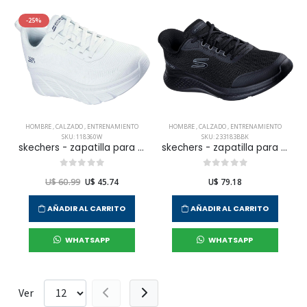
-25%
HOMBRE
,
CALZADO
,
ENTRENAMIENTO
HOMBRE
,
CALZADO
,
ENTRENAMIENTO
SKU: 118360W
SKU: 233183BBK
skechers - zapatilla para entrenamiento bobs b flex hi para hombre
skechers - zapatilla para entrenamiento skech-lite pro 2.0 para hombre
U$ 60.99
U$ 45.74
U$ 79.18
AÑADIR AL CARRITO
AÑADIR AL CARRITO
WHATSAPP
WHATSAPP
Ver