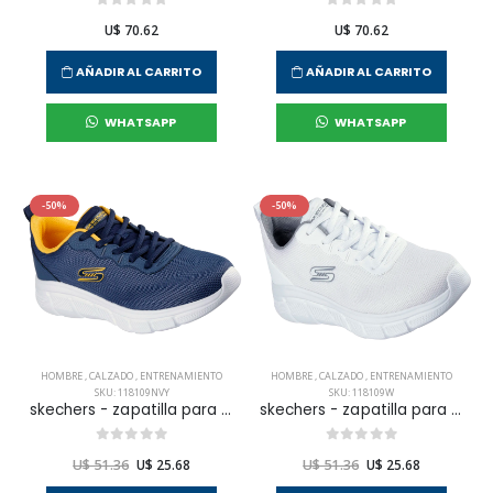
U$ 70.62
U$ 70.62
AÑADIR AL CARRITO
AÑADIR AL CARRITO
WHATSAPP
WHATSAPP
-50%
-50%
HOMBRE
,
CALZADO
,
ENTRENAMIENTO
HOMBRE
,
CALZADO
,
ENTRENAMIENTO
SKU: 118109NVY
SKU: 118109W
skechers - zapatilla para entrenamiento bobs b flex - icy edge para hombre
skechers - zapatilla para entrenamiento bobs b flex - icy edge para hombre
U$ 51.36
U$ 25.68
U$ 51.36
U$ 25.68