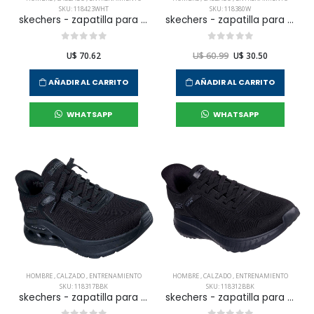
SKU: 118423WHT
SKU: 118380W
skechers - zapatilla para entrenamiento bobs squad 4 para hombre
skechers - zapatilla para entramiento bobs lite para hombre
U$ 70.62
U$ 60.99
U$ 30.50
AÑADIR AL CARRITO
AÑADIR AL CARRITO
WHATSAPP
WHATSAPP
HOMBRE
,
CALZADO
,
ENTRENAMIENTO
HOMBRE
,
CALZADO
,
ENTRENAMIENTO
SKU: 118317BBK
SKU: 118312BBK
skechers - zapatilla para entramiento bobs waves 2.0 para hombre
skechers - zapatilla para entrenamiento bobs squad chaos para hombre