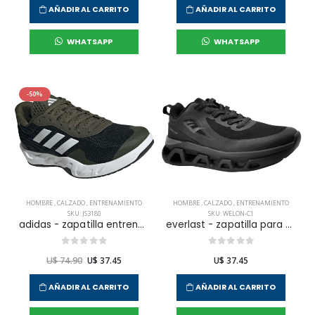
AÑADIR AL CARRITO
AÑADIR AL CARRITO
WHATSAPP
WHATSAPP
-50%
HOMBRE
,
CALZADO
,
ENTRENAMIENTO
HOMBRE
,
CALZADO
,
ENTRENAMIENTO
SKU: JS3180
SKU: WELON-C1
adidas - zapatilla entrenamiento amplimove trainer m para hombre
everlast - zapatilla para entrenamiento welon para hombre
U$ 74.90
U$ 37.45
U$ 37.45
AÑADIR AL CARRITO
AÑADIR AL CARRITO