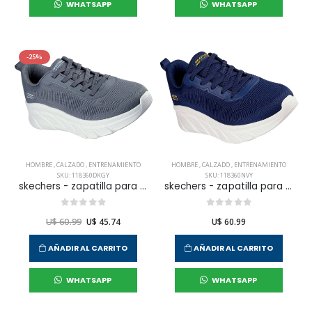
WHATSAPP
WHATSAPP
-25%
HOMBRE
,
CALZADO
,
ENTRENAMIENTO
HOMBRE
,
CALZADO
,
ENTRENAMIENTO
SKU: 118360DKGY
SKU: 118360NVY
skechers - zapatilla para entrenamiento bobs b flex hi para hombre
skechers - zapatilla para entrenamiento bobs b flex hi para hombre
U$ 60.99
U$ 45.74
U$ 60.99
AÑADIR AL CARRITO
AÑADIR AL CARRITO
WHATSAPP
WHATSAPP