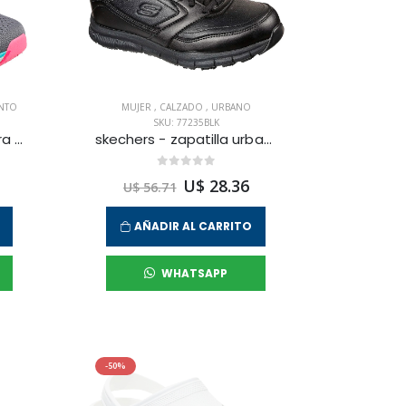
NTO
MUJER
,
CALZADO
,
URBANO
SKU: 77235BLK
skechers - zapatilla para entrenamiento d'lux walker-freshfinesse para mujer
skechers - zapatilla urbana nampa-wyola para mujer
U$ 28.36
U$ 56.71
AÑADIR AL CARRITO
WHATSAPP
-50%