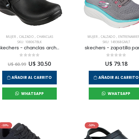
MUJER
,
CALZADO
,
CHANCLAS
MUJER
,
CALZADO
,
ENTRENAMIE
SKU: 108067BLK
SKU: 149368GMLT
skechers - chanclas arch-fit clog para mujer
U$ 30.50
U$ 79.18
U$ 60.99
AÑADIR AL CARRITO
AÑADIR AL CARRITO
WHATSAPP
WHATSAPP
-50%
-50%