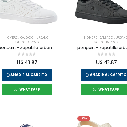
HOMBRE
,
CALZADO
,
URBANO
HOMBRE
,
CALZADO
,
URBAN
SKU: 06-160429-2
SKU: 06-160429-3
penguin - zapatilla urbana terrest para hombre
U$ 43.87
U$ 43.87
AÑADIR AL CARRITO
AÑADIR AL CARRITO
WHATSAPP
WHATSAPP
-50%