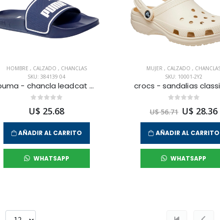
HOMBRE
,
CALZADO
,
CHANCLAS
MUJER
,
CALZADO
,
CHANCLA
SKU: 384139 04
SKU: 10001-2Y2
puma - chancla leadcat 2.0 l12 para hombre
U$ 25.68
U$ 28.36
U$ 56.71
AÑADIR AL CARRITO
AÑADIR AL CARRITO
WHATSAPP
WHATSAPP