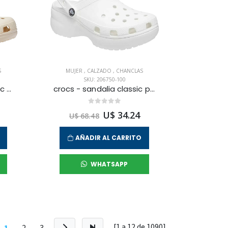
S
MUJER
,
CALZADO
,
CHANCLAS
SKU: 206750-100
crocs - sandalias classic clog beach para mujer
crocs - sandalia classic platform clog w para mujer
U$ 34.24
U$ 68.48
AÑADIR AL CARRITO
WHATSAPP
[1 a
12
de
1090
]
1
2
3