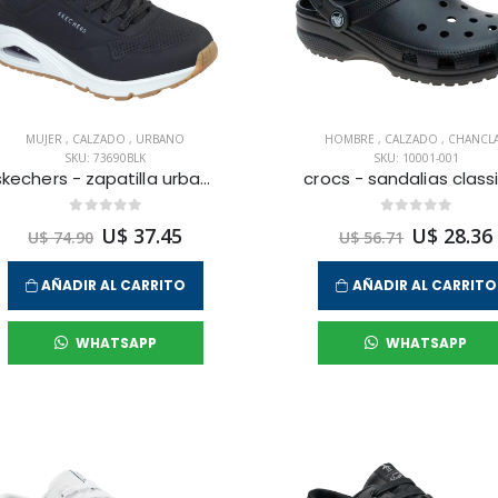
MUJER
,
CALZADO
,
URBANO
HOMBRE
,
CALZADO
,
CHANCL
SKU: 73690BLK
SKU: 10001-001
skechers - zapatilla urbana uno para mujer
U$ 37.45
U$ 28.36
U$ 74.90
U$ 56.71
AÑADIR AL CARRITO
AÑADIR AL CARRITO
WHATSAPP
WHATSAPP