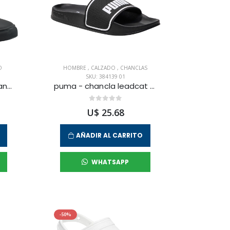
O
HOMBRE
,
CALZADO
,
CHANCLAS
SKU: 384139 01
penguin - zapatilla urbana terrest para hombre
puma - chancla leadcat 2.0 l12 para hombre
U$ 25.68
AÑADIR AL CARRITO
WHATSAPP
-50%