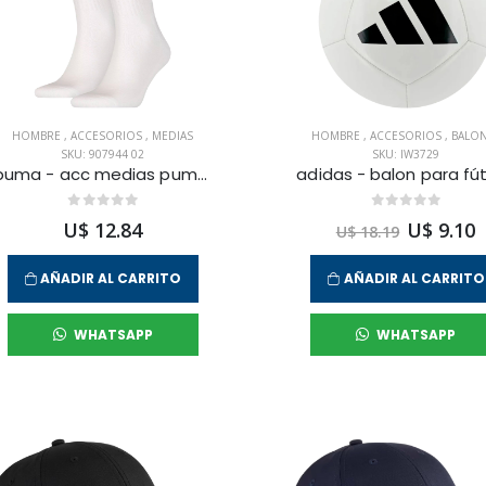
HOMBRE
,
ACCESORIOS
,
MEDIAS
HOMBRE
,
ACCESORIOS
,
BALO
SKU: 907944 02
SKU: IW3729
puma - acc medias puma crew para hombre
U$ 12.84
U$ 9.10
U$ 18.19
AÑADIR AL CARRITO
AÑADIR AL CARRITO
WHATSAPP
WHATSAPP