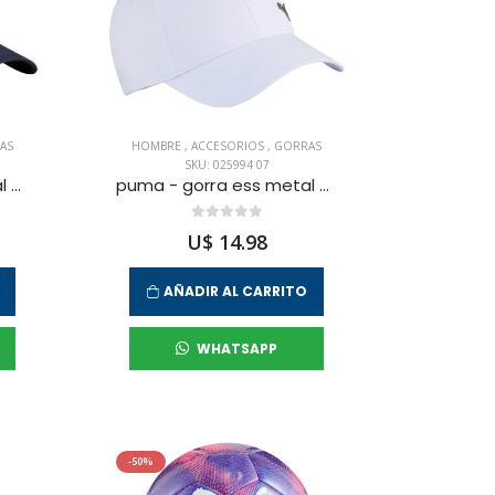
AS
HOMBRE
,
ACCESORIOS
,
GORRAS
SKU: 025994 07
puma - gorra ess metal para hombre
puma - gorra ess metal para hombre
U$ 14.98
AÑADIR AL CARRITO
WHATSAPP
-50%