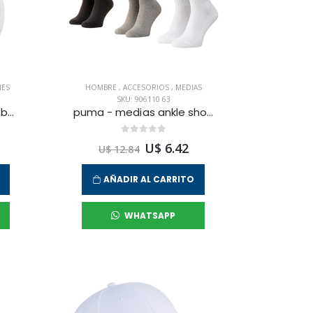
NES
HOMBRE
,
ACCESORIOS
,
MEDIAS
SKU: 906110 63
adidas - balon para fútbol universal para hombre
puma - medias ankle short crew 3p para hombre
U$ 6.42
U$ 12.84
AÑADIR AL CARRITO
WHATSAPP