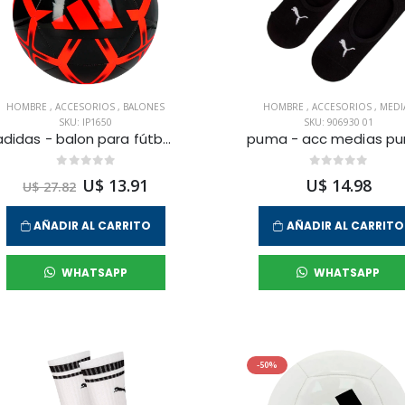
HOMBRE
,
ACCESORIOS
,
BALONES
HOMBRE
,
ACCESORIOS
,
MEDI
SKU: IP1650
SKU: 906930 01
adidas - balon para fútbol starlancer clb para hombre
U$ 13.91
U$ 14.98
U$ 27.82
AÑADIR AL CARRITO
AÑADIR AL CARRITO
WHATSAPP
WHATSAPP
-50%