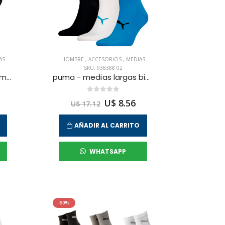
AS
HOMBRE
,
ACCESORIOS
,
MEDIAS
SKU: 938388 02
puma - acc medias puma footie para hombre
puma - medias largas big logo short crew 3p para hombre
U$ 8.56
U$ 17.12
AÑADIR AL CARRITO
WHATSAPP
-50%