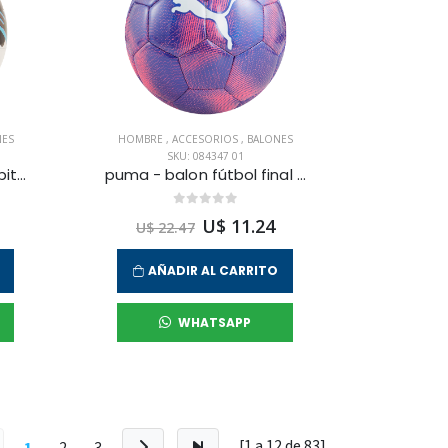
NES
HOMBRE
,
ACCESORIOS
,
BALONES
SKU: 084347 01
puma - balon fútbol orbita 6 ms unisex
puma - balon fútbol final graphic para hombre
U$ 11.24
U$ 22.47
AÑADIR AL CARRITO
WHATSAPP
[1 a
12
de
83
]
1
2
3