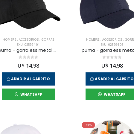
HOMBRE
,
ACCESORIOS
,
GORRAS
HOMBRE
,
ACCESORIOS
,
GORR
SKU: 025994 01
SKU: 025994 06
puma - gorra ess metal para hombre
U$ 14.98
U$ 14.98
AÑADIR AL CARRITO
AÑADIR AL CARRITO
WHATSAPP
WHATSAPP
-50%