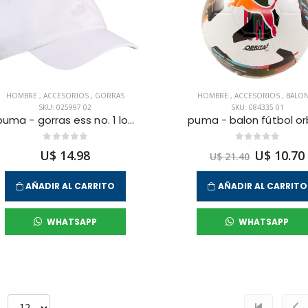
HOMBRE
,
ACCESORIOS
,
GORRAS
HOMBRE
,
ACCESORIOS
,
BALO
SKU: 025997 02
SKU: 084335 01
puma - gorras ess no. 1 logo para hombre
U$ 14.98
U$ 10.70
U$ 21.40
AÑADIR AL CARRITO
AÑADIR AL CARRITO
WHATSAPP
WHATSAPP