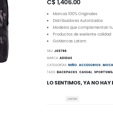
C$ 1,406.00
Marcas 100% Originales
Distribuidores Autorizados
Modelos que complementan tu e
Productos de exelente calidad
GoMarcas Latam
SKU:
JG5786
MARCA:
ADIDAS
CATEGORÍAS:
NIÑO
,
ACCESORIOS
,
MOCH
TAGS:
BACKPACKS
,
CASUAL
,
SPORTSWE
LO SENTIMOS, YA NO HAY
LIMPIAR