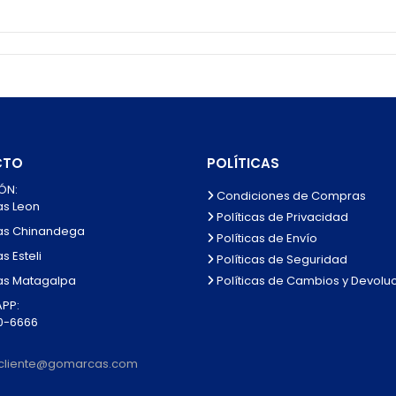
CTO
POLÍTICAS
ÓN:
Condiciones de Compras
as Leon
Políticas de Privacidad
as Chinandega
Políticas de Envío
s Esteli
Políticas de Seguridad
Políticas de Cambios y Devolu
as Matagalpa
PP:
0-6666
alcliente@gomarcas.com