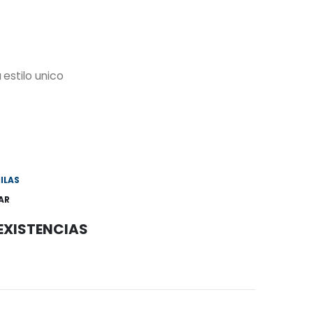
stilo unico
ILAS
AR
 EXISTENCIAS