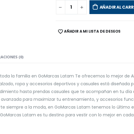
AÑADIR AL CARR
AÑADIR A MI LISTA DE DESEOS
SHARE:
ACIONES (0)
a toda la familia en GoMarcas Latam Te ofrecemos lo mejor de
 calzado, ropa y accesorios deportivos y casuales está diseñad
endimiento hasta prendas casuales que te acompañan en tu día a
a avanzada para maximizar tu entrenamiento, y accesorios fun
erte siempre a la moda, en GoMarcas Latam tenemos lo último en
! GoMarcas Latam es tu destino para vestir con lo mejor en cada