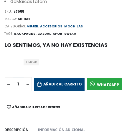
GoMarcas Latam
SKU:
IS7055
MARCA:
ADIDAS
CATEGORÍAS:
MUJER
,
ACCESORIOS
,
MOCHILAS
TAGS:
BACKPACKS
,
CASUAL
,
SPORTSWEAR
LO SENTIMOS, YA NO HAY EXISTENCIAS
LIMPIAR
AÑADIR AL CARRITO
WHATSAPP
AÑADIR A MI LISTA DE DESEOS
SHARE:
DESCRIPCIÓN
INFORMACIÓN ADICIONAL