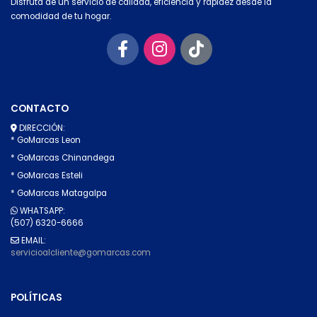
Disfruta de un servicio de calidad, eficiencia y rapidez desde la
comodidad de tu hogar.
CONTACTO
DIRECCIÓN:
* GoMarcas Leon
* GoMarcas Chinandega
* GoMarcas Esteli
* GoMarcas Matagalpa
WHATSAPP:
(507) 6320-6666
EMAIL:
servicioalcliente@gomarcas.com
POLÍTICAS