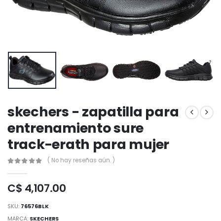
skechers - zapatilla para
entrenamiento sure
track-erath para mujer
( No hay reseñas aún. )
C$ 4,107.00
SKU:
76576BLK
MARCA:
SKECHERS