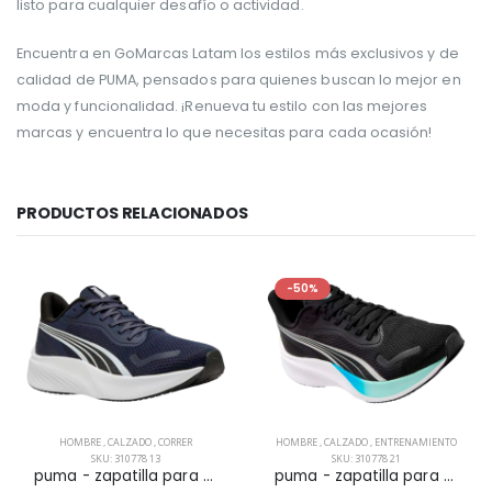
listo para cualquier desafío o actividad.
Encuentra en GoMarcas Latam los estilos más exclusivos y de
calidad de PUMA, pensados para quienes buscan lo mejor en
moda y funcionalidad. ¡Renueva tu estilo con las mejores
marcas y encuentra lo que necesitas para cada ocasión!
PRODUCTOS RELACIONADOS
-50%
HOMBRE
,
CALZADO
,
CORRER
HOMBRE
,
CALZADO
,
ENTRENAMIENTO
SKU: 310778 13
SKU: 310778 21
puma - zapatilla para correr pounce lite para hombre
puma - zapatilla para entranamiento pounce lite para hombre