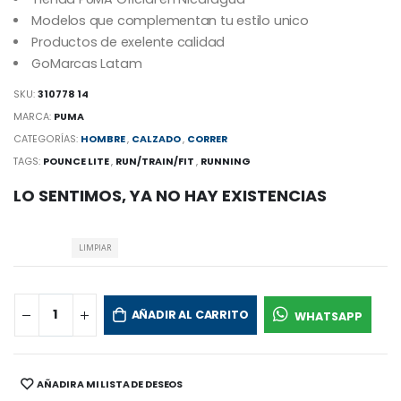
Modelos que complementan tu estilo unico
Productos de exelente calidad
GoMarcas Latam
SKU:
310778 14
MARCA:
PUMA
CATEGORÍAS:
HOMBRE
,
CALZADO
,
CORRER
TAGS:
POUNCE LITE
,
RUN/TRAIN/FIT
,
RUNNING
LO SENTIMOS, YA NO HAY EXISTENCIAS
LIMPIAR
AÑADIR AL CARRITO
WHATSAPP
AÑADIR A MI LISTA DE DESEOS
SHARE: