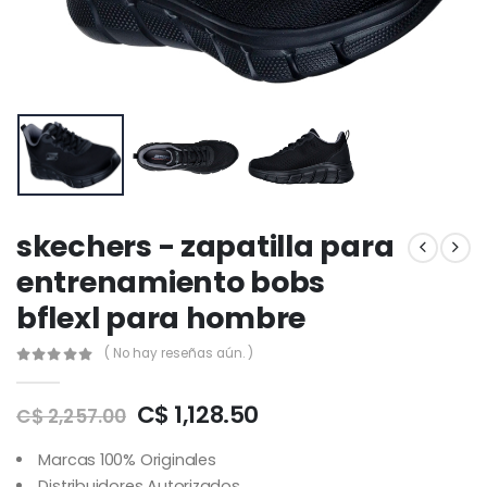
skechers - zapatilla para
entrenamiento bobs
bflexl para hombre
( No hay reseñas aún. )
C$ 1,128.50
C$ 2,257.00
Marcas 100% Originales
Distribuidores Autorizados