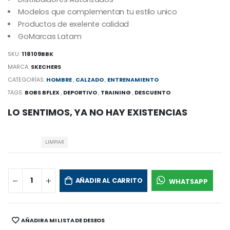
Modelos que complementan tu estilo unico
Productos de exelente calidad
GoMarcas Latam
SKU:
118109BBK
MARCA:
SKECHERS
CATEGORÍAS:
HOMBRE
,
CALZADO
,
ENTRENAMIENTO
TAGS:
BOBS BFLEX
,
DEPORTIVO
,
TRAINING
,
DESCUENTO
LO SENTIMOS, YA NO HAY EXISTENCIAS
LIMPIAR
AÑADIR AL CARRITO
WHATSAPP
AÑADIR A MI LISTA DE DESEOS
SHARE: