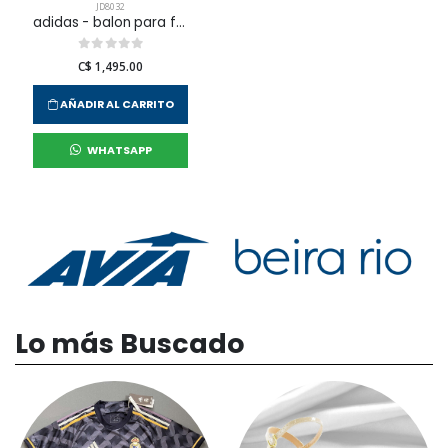
JD8032
adidas - balon para fútbol wc trn para hombre
C$ 1,495.00
AÑADIR AL CARRITO
WHATSAPP
Lo más Buscado