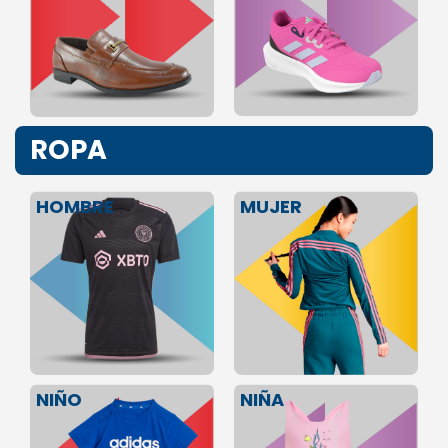
ROPA
HOMBRE
MUJER
NIÑA
NIÑO