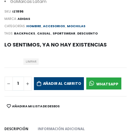
GoMarcas Latam
SKU:
IZ1896
MARCA:
ADIDAS
CATEGORÍAS:
HOMBRE
,
ACCESORIOS
,
MOCHILAS
TAGS:
BACKPACKS
,
CASUAL
,
SPORTSWEAR
,
DESCUENTO
LO SENTIMOS, YA NO HAY EXISTENCIAS
LIMPIAR
AÑADIR AL CARRITO
WHATSAPP
AÑADIR A MI LISTA DE DESEOS
SHARE:
DESCRIPCIÓN
INFORMACIÓN ADICIONAL