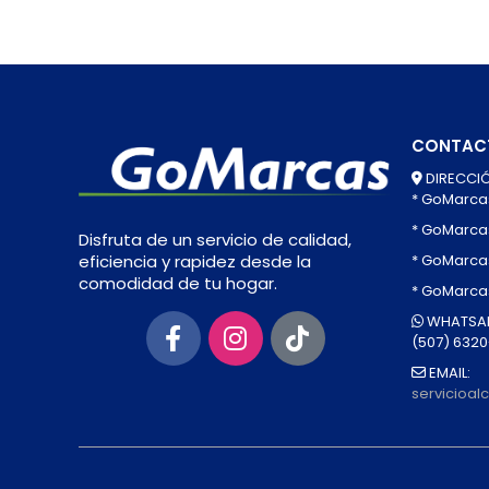
CONTAC
DIRECCIÓ
* GoMarca
* GoMarca
Disfruta de un servicio de calidad,
* GoMarcas
eficiencia y rapidez desde la
comodidad de tu hogar.
* GoMarca
WHATSAP
(507) 632
EMAIL:
servicioa