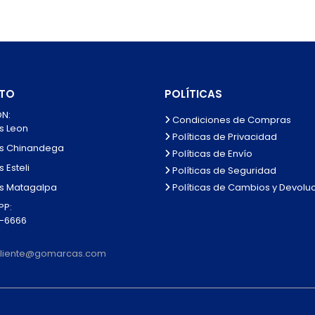
TO
POLÍTICAS
N:
Condiciones de Compras
s Leon
Políticas de Privacidad
s Chinandega
Políticas de Envío
 Esteli
Políticas de Seguridad
Políticas de Cambios y Devolu
s Matagalpa
P:
0-6666
lcliente@gomarcas.com