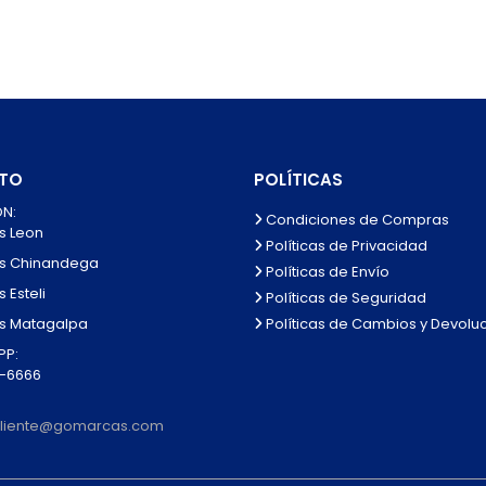
TO
POLÍTICAS
N:
Condiciones de Compras
s Leon
Políticas de Privacidad
s Chinandega
Políticas de Envío
 Esteli
Políticas de Seguridad
Políticas de Cambios y Devolu
s Matagalpa
P:
0-6666
lcliente@gomarcas.com