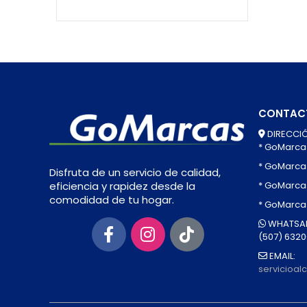
CONTAC
DIRECCIÓ
* GoMarca
* GoMarca
Disfruta de un servicio de calidad,
* GoMarcas
eficiencia y rapidez desde la
comodidad de tu hogar.
* GoMarca
WHATSAP
(507) 632
EMAIL:
servicioa