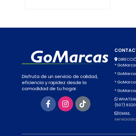
CONTAC
DIRECCIÓ
* GoMarca
* GoMarca
Disfruta de un servicio de calidad,
* GoMarcas
eficiencia y rapidez desde la
comodidad de tu hogar.
* GoMarca
WHATSAP
(507) 632
EMAIL:
servicioa