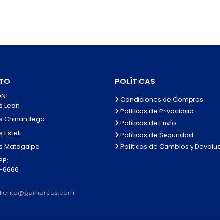
TO
POLÍTICAS
N:
Condiciones de Compras
s Leon
Políticas de Privacidad
s Chinandega
Políticas de Envío
 Esteli
Políticas de Seguridad
Políticas de Cambios y Devolu
s Matagalpa
P:
0-6666
lcliente@gomarcas.com