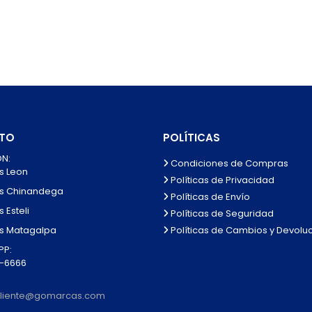
TO
POLÍTICAS
N:
Condiciones de Compras
s Leon
Políticas de Privacidad
s Chinandega
Políticas de Envío
 Esteli
Políticas de Seguridad
Políticas de Cambios y Devolu
s Matagalpa
P:
0-6666
lcliente@gomarcas.com