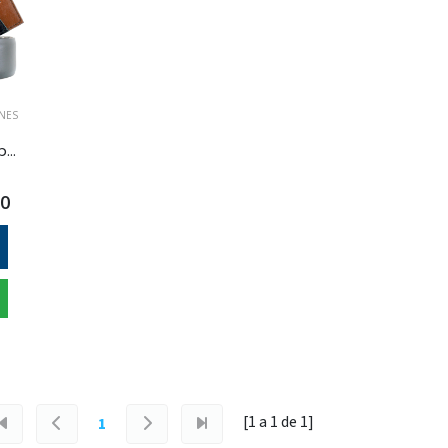
NES
kenneth cole -cinturon para hombre
00
[1 a
1
de
1
]
1