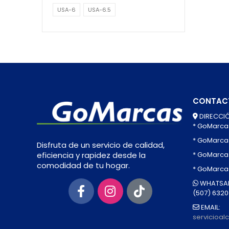
USA-6
USA-6.5
CONTAC
DIRECCIÓ
* GoMarca
* GoMarca
Disfruta de un servicio de calidad,
* GoMarcas
eficiencia y rapidez desde la
comodidad de tu hogar.
* GoMarca
WHATSAP
(507) 632
EMAIL:
servicioa