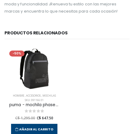
moda y funcionalidad. ¡Renueva tu estilo con las mejores
marcas y encuentra lo que necesitas para cada ocasión!
PRODUCTOS RELACIONADOS
-50%
HOMBRE
,
ACCESORIOS
,
MOCHILAS
SKU: 091166 01
puma - mochila phase ii para hombre
C$ 1,295.00
C$ 647.50
AÑADIR AL CARRITO