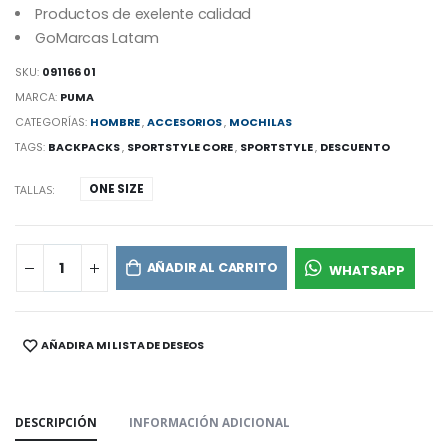
Productos de exelente calidad
GoMarcas Latam
SKU:
091166 01
MARCA:
PUMA
CATEGORÍAS:
HOMBRE
,
ACCESORIOS
,
MOCHILAS
TAGS:
BACKPACKS
,
SPORTSTYLE CORE
,
SPORTSTYLE
,
DESCUENTO
ONE SIZE
TALLAS:
AÑADIR AL CARRITO
WHATSAPP
AÑADIR A MI LISTA DE DESEOS
SHARE:
DESCRIPCIÓN
INFORMACIÓN ADICIONAL