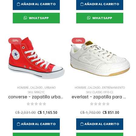
AÑADIR AL CARRITO
AÑADIR AL CARRITO
WHATSAPP
WHATSAPP
-50%
-50%
HOMBRE
,
CALZADO
,
URBANO
HOMBRE
,
CALZADO
,
ENTRENAMIENTO
SKU: M9621C
SKU: CLASSIC-1910-C2
converse - zapatilla urbana chuck taylor all star core hi para hombre
everlast - zapatilla para entrenamiento classic para hombre
C$ 2,331.00
C$ 1,165.50
C$ 1,702.00
C$ 851.00
AÑADIR AL CARRITO
AÑADIR AL CARRITO