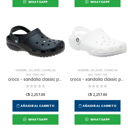
WHATSAPP
WHATSAPP
HOMBRE
,
CALZADO
,
CHANCLAS
HOMBRE
,
CALZADO
,
CHANCLAS
SKU: 10001-001
SKU: 10001-100
crocs - sandalia classic para hombre
crocs - sandalia classic para hombre
C$ 2,257.00
C$ 2,257.00
AÑADIR AL CARRITO
AÑADIR AL CARRITO
WHATSAPP
WHATSAPP