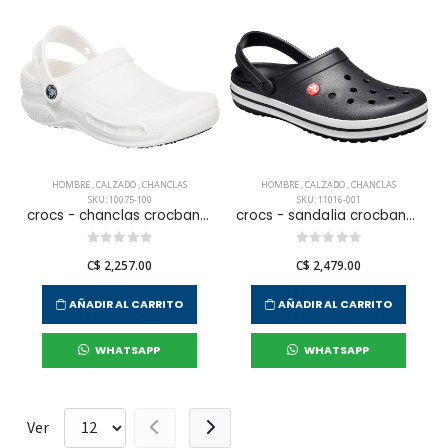
HOMBRE
,
CALZADO
,
CHANCLAS
HOMBRE
,
CALZADO
,
CHANCLAS
SKU: 10075-100
SKU: 11016-001
crocs - chanclas crocband para hombre
crocs - sandalia crocband para hombre
C$ 2,257.00
C$ 2,479.00
AÑADIR AL CARRITO
AÑADIR AL CARRITO
WHATSAPP
WHATSAPP
Ver