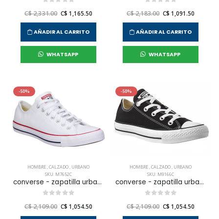
C$ 2,331.00
C$ 1,165.50
C$ 2,183.00
C$ 1,091.50
AÑADIR AL CARRITO
AÑADIR AL CARRITO
WHATSAPP
WHATSAPP
-50%
-50%
HOMBRE
,
CALZADO
,
URBANO
HOMBRE
,
CALZADO
,
URBANO
SKU: M7652C
SKU: M9166C
converse - zapatilla urbana chuck taylor all star core ox para mujer
converse - zapatilla urbana chuck taylor all star para hombre
C$ 2,109.00
C$ 1,054.50
C$ 2,109.00
C$ 1,054.50