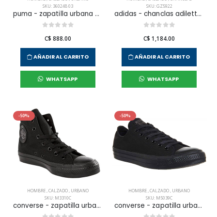
SKU: 360248 03
SKU: GZ5922
puma - zapatilla urbana epic flip v2 para hombre
adidas - chanclas adilette shower para hombre
C$ 888.00
C$ 1,184.00
AÑADIR AL CARRITO
AÑADIR AL CARRITO
WHATSAPP
WHATSAPP
-50%
-50%
HOMBRE
,
CALZADO
,
URBANO
HOMBRE
,
CALZADO
,
URBANO
SKU: M3310C
SKU: M5039C
converse - zapatilla urbana chuck taylor all star hi para hombre
converse - zapatilla urbana chuck taylor all star core ox para hombre