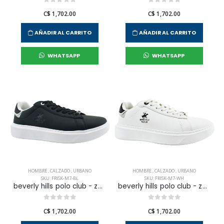
C$ 1,702.00
C$ 1,702.00
AÑADIR AL CARRITO
AÑADIR AL CARRITO
WHATSAPP
WHATSAPP
HOMBRE
,
CALZADO
,
URBANO
HOMBRE
,
CALZADO
,
URBANO
SKU: FRISK-M7-BL
SKU: FRISK-M7-WH
beverly hills polo club - zapatilla urbana frisk para hombre
beverly hills polo club - zapatilla urbana frisk para hombre
C$ 1,702.00
C$ 1,702.00