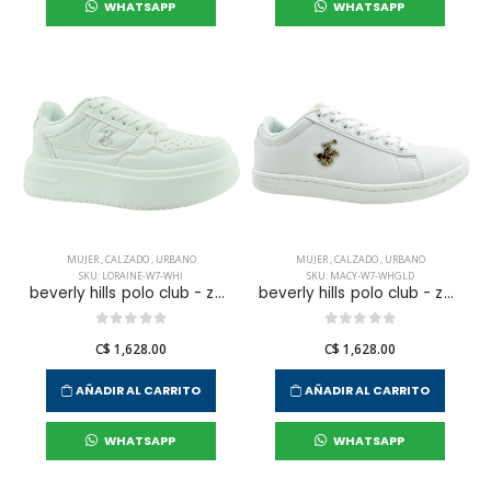
WHATSAPP
WHATSAPP
MUJER
,
CALZADO
,
URBANO
MUJER
,
CALZADO
,
URBANO
SKU: LORAINE-W7-WHI
SKU: MACY-W7-WHGLD
beverly hills polo club - zapatilla urbana loraine para mujer
beverly hills polo club - zapatilla urbana macy para mujer
C$ 1,628.00
C$ 1,628.00
AÑADIR AL CARRITO
AÑADIR AL CARRITO
WHATSAPP
WHATSAPP