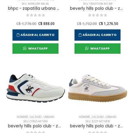
SKU: MERCURY-M6-BL
SKU: TRADITION-M7-BR
bhpc - zapatilla urbana mercury para hombre
beverly hills polo club - zapatilla urbana tradition para hombre
C$ 1,776.00
C$ 888.00
C$ 1,702.00
C$ 1,276.50
AÑADIR AL CARRITO
AÑADIR AL CARRITO
WHATSAPP
WHATSAPP
HOMBRE
,
CALZADO
,
URBANO
HOMBRE
,
CALZADO
,
URBANO
SKU: CYRUS-M7-WH
SKU: EZZY-M7-OFW
beverly hills polo club - zapatilla urbana cyrus para hombre
beverly hills polo club - zapatilla urbana ezzy para hombre