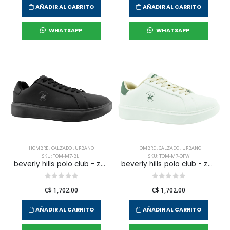
AÑADIR AL CARRITO
AÑADIR AL CARRITO
WHATSAPP
WHATSAPP
HOMBRE
,
CALZADO
,
URBANO
HOMBRE
,
CALZADO
,
URBANO
SKU: TOM-M7-BLI
SKU: TOM-M7-OFW
beverly hills polo club - zapatilla urbana tom para hombre
beverly hills polo club - zapatilla urbana tom para hombre
C$ 1,702.00
C$ 1,702.00
AÑADIR AL CARRITO
AÑADIR AL CARRITO