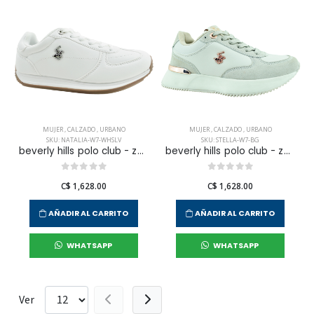
MUJER
,
CALZADO
,
URBANO
MUJER
,
CALZADO
,
URBANO
SKU: NATALIA-W7-WHSLV
SKU: STELLA-W7-BG
beverly hills polo club - zapatilla urbana natalia parea mujer
beverly hills polo club - zapatilla urbana stella para mujer
C$ 1,628.00
C$ 1,628.00
AÑADIR AL CARRITO
AÑADIR AL CARRITO
WHATSAPP
WHATSAPP
Ver