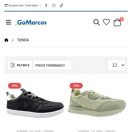
Nuestras Tiendas
0
TIENDA
FILTROS
-50%
-25%
HOMBRE
,
CALZADO
,
URBANO
HOMBRE
,
CALZADO
,
URBANO