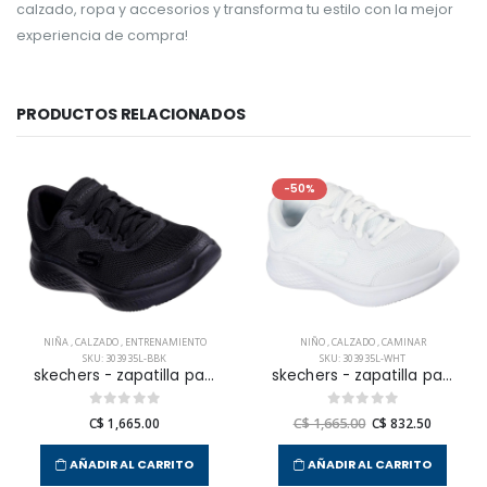
calzado, ropa y accesorios y transforma tu estilo con la mejor
experiencia de compra!
PRODUCTOS RELACIONADOS
-50%
NIÑA
,
CALZADO
,
ENTRENAMIENTO
NIÑO
,
CALZADO
,
CAMINAR
SKU: 303935L-BBK
SKU: 303935L-WHT
skechers - zapatilla para entrenamiento skech-lite pro para niña jr
skechers - zapatilla para caminar skech - lite pro - sole drift para niño junior
C$ 1,665.00
C$ 1,665.00
C$ 832.50
AÑADIR AL CARRITO
AÑADIR AL CARRITO