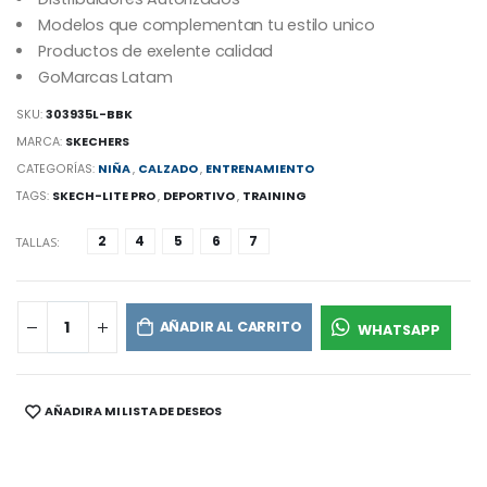
Modelos que complementan tu estilo unico
Productos de exelente calidad
GoMarcas Latam
SKU:
303935L-BBK
MARCA:
SKECHERS
CATEGORÍAS:
NIÑA
,
CALZADO
,
ENTRENAMIENTO
TAGS:
SKECH-LITE PRO
,
DEPORTIVO
,
TRAINING
2
4
5
6
7
TALLAS:
AÑADIR AL CARRITO
WHATSAPP
AÑADIR A MI LISTA DE DESEOS
SHARE: