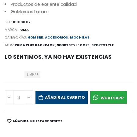
Productos de exelente calidad
GoMarcas Latam
SKU:
091180 02
MARCA:
PUMA
CATEGORÍAS:
HOMBRE
,
ACCESORIOS
,
MOCHILAS
TAGS:
PUMA PLUS BACKPACK
,
SPORTSTYLE CORE
,
SPORTSTYLE
LO SENTIMOS, YA NO HAY EXISTENCIAS
LIMPIAR
AÑADIR AL CARRITO
WHATSAPP
AÑADIR A MI LISTA DE DESEOS
SHARE: