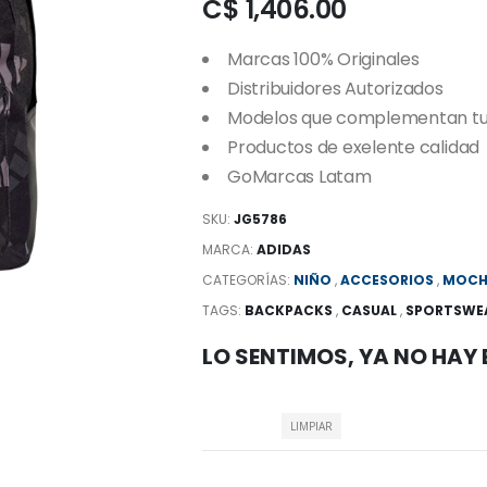
C$ 1,406.00
Marcas 100% Originales
Distribuidores Autorizados
Modelos que complementan tu e
Productos de exelente calidad
GoMarcas Latam
SKU:
JG5786
MARCA:
ADIDAS
CATEGORÍAS:
NIÑO
,
ACCESORIOS
,
MOCH
TAGS:
BACKPACKS
,
CASUAL
,
SPORTSWE
LO SENTIMOS, YA NO HAY
LIMPIAR