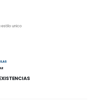
stilo unico
ILAS
AR
 EXISTENCIAS