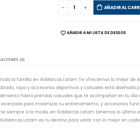
AÑADIR AL CARR
AÑADIR A MI LISTA DE DESEOS
SHARE:
ACIONES (0)
a toda la familia en GoMarcas Latam Te ofrecemos lo mejor de
 calzado, ropa y accesorios deportivos y casuales está diseñad
endimiento hasta prendas casuales que te acompañan en tu día a
a avanzada para maximizar tu entrenamiento, y accesorios fun
erte siempre a la moda, en GoMarcas Latam tenemos lo último en
! GoMarcas Latam es tu destino para vestir con lo mejor en cada