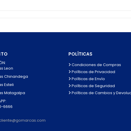
CTO
POLÍTICAS
ÓN:
Condiciones de Compras
as Leon
Políticas de Privacidad
as Chinandega
Políticas de Envío
s Esteli
Políticas de Seguridad
Políticas de Cambios y Devolu
as Matagalpa
PP:
0-6666
alcliente@gomarcas.com