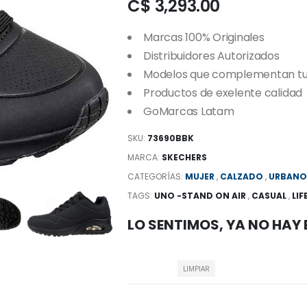
C$ 3,293.00
Marcas 100% Originales
Distribuidores Autorizados
Modelos que complementan tu e
Productos de exelente calidad
GoMarcas Latam
SKU:
73690BBK
MARCA:
SKECHERS
CATEGORÍAS:
MUJER
,
CALZADO
,
URBAN
TAGS:
UNO -STAND ON AIR
,
CASUAL
,
LIF
LO SENTIMOS, YA NO HAY
LIMPIAR