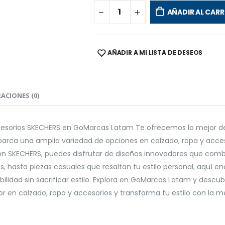
AÑADIR AL CARR
AÑADIR A MI LISTA DE DESEOS
SHARE:
ACIONES (0)
ccesorios SKECHERS en GoMarcas Latam Te ofrecemos lo mejor de
arca una amplia variedad de opciones en calzado, ropa y acces
on SKECHERS, puedes disfrutar de diseños innovadores que comb
asta piezas casuales que resaltan tu estilo personal, aquí enc
bilidad sin sacrificar estilo. Explora en GoMarcas Latam y desc
jor en calzado, ropa y accesorios y transforma tu estilo con la 