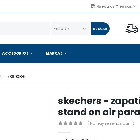
Nuestras Tiendas
BUSCAR
ACCESORIOS
MARCAS
KU = 73690BBK
skechers - zapat
stand on air par
( No hay reseñas aún. )