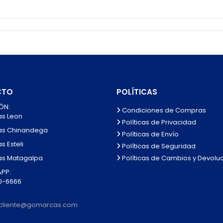
CTO
POLÍTICAS
ÓN:
Condiciones de Compras
as Leon
Políticas de Privacidad
as Chinandega
Políticas de Envío
s Esteli
Políticas de Seguridad
Políticas de Cambios y Devolu
as Matagalpa
PP:
0-6666
alcliente@gomarcas.com