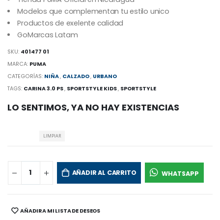
Modelos que complementan tu estilo unico
Productos de exelente calidad
GoMarcas Latam
SKU:
401477 01
MARCA:
PUMA
CATEGORÍAS:
NIÑA
,
CALZADO
,
URBANO
TAGS:
CARINA 3.0 PS
,
SPORTSTYLE KIDS
,
SPORTSTYLE
LO SENTIMOS, YA NO HAY EXISTENCIAS
LIMPIAR
AÑADIR AL CARRITO
WHATSAPP
AÑADIR A MI LISTA DE DESEOS
SHARE: