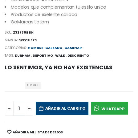
Modelos que complementan tu estilo unico
Productos de exelente calidad
GoMarcas Latam
SKU:
232730BBK
MARCA:
SKECHERS
CATEGORÍAS:
HOMBRE
,
CALZADO
,
CAMINAR
TAGS:
DURHAM
,
DEPORTIVO
,
WALK
,
DESCUENTO
LO SENTIMOS, YA NO HAY EXISTENCIAS
LIMPIAR
AÑADIR AL CARRITO
WHATSAPP
AÑADIR A MI LISTA DE DESEOS
SHARE: