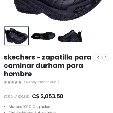
skechers - zapatilla para
caminar durham para
hombre
( No hay reseñas aún. )
C$ 2,053.50
C$ 2,738.00
Marcas 100% Originales
Distribuidores Autorizados