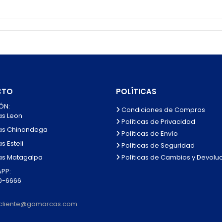
CTO
POLÍTICAS
ÓN:
Condiciones de Compras
as Leon
Políticas de Privacidad
as Chinandega
Políticas de Envío
s Esteli
Políticas de Seguridad
Políticas de Cambios y Devolu
as Matagalpa
PP:
0-6666
alcliente@gomarcas.com