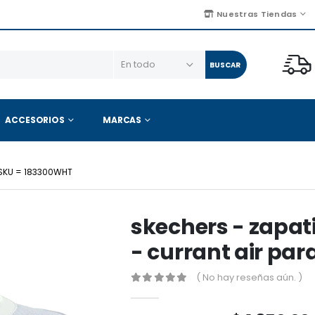
Nuestras Tiendas
BUSCAR
ACCESORIOS
MARCAS
SKU = 183300WHT
skechers - zapat
- currant air pa
( No hay reseñas aún. )