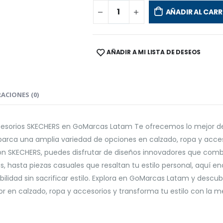
AÑADIR AL CARR
AÑADIR A MI LISTA DE DESEOS
SHARE:
ACIONES (0)
ccesorios SKECHERS en GoMarcas Latam Te ofrecemos lo mejor de
arca una amplia variedad de opciones en calzado, ropa y acces
on SKECHERS, puedes disfrutar de diseños innovadores que comb
asta piezas casuales que resaltan tu estilo personal, aquí enc
bilidad sin sacrificar estilo. Explora en GoMarcas Latam y desc
jor en calzado, ropa y accesorios y transforma tu estilo con la 