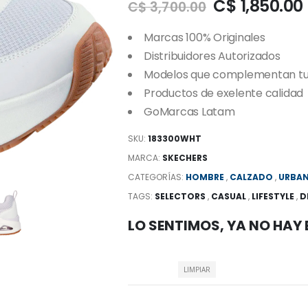
C$ 1,850.00
C$ 3,700.00
Marcas 100% Originales
Distribuidores Autorizados
Modelos que complementan tu e
Productos de exelente calidad
GoMarcas Latam
SKU:
183300WHT
MARCA:
SKECHERS
CATEGORÍAS:
HOMBRE
,
CALZADO
,
URBA
TAGS:
SELECTORS
,
CASUAL
,
LIFESTYLE
,
D
LO SENTIMOS, YA NO HAY
LIMPIAR