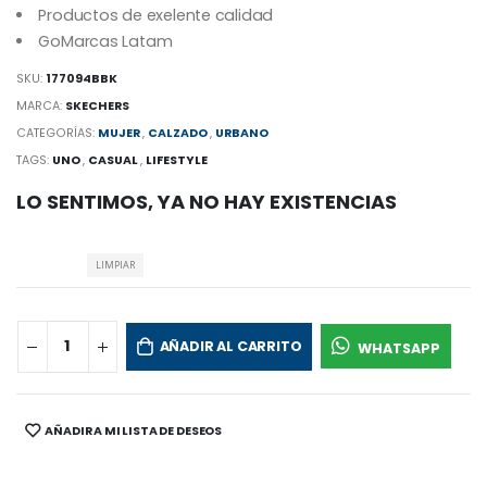
Productos de exelente calidad
GoMarcas Latam
SKU:
177094BBK
MARCA:
SKECHERS
CATEGORÍAS:
MUJER
,
CALZADO
,
URBANO
TAGS:
UNO
,
CASUAL
,
LIFESTYLE
LO SENTIMOS, YA NO HAY EXISTENCIAS
LIMPIAR
AÑADIR AL CARRITO
WHATSAPP
AÑADIR A MI LISTA DE DESEOS
SHARE: