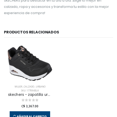
SKECHERS para destacar en tu día a día. ¡Elige lo mejor en
calzado, ropa y accesorios y transforma tu estilo con la mejor
experiencia de compra!
PRODUCTOS RELACIONADOS
MUJER
,
CALZADO
,
URBANO
SKU: 177094BLK
skechers - zapatilla urbana uno para mujer
C$ 3,367.00
AÑADIR AL CARRITO